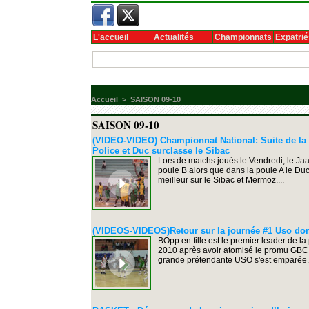
L'accueil
Actualités
Championnats
Expatrié
Accueil
>
SAISON 09-10
SAISON 09-10
(VIDEO-VIDEO) Championnat National: Suite de la 1 
Police et Duc surclasse le Sibac
Lors de matchs joués le Vendredi, le Ja
poule B alors que dans la poule A le Duc
meilleur sur le Sibac et Mermoz....
(VIDEOS-VIDEOS)Retour sur la journée #1 Uso dom
BOpp en fille est le premier leader de 
2010 après avoir atomisé le promu GBC 
grande prétendante USO s'est emparée.