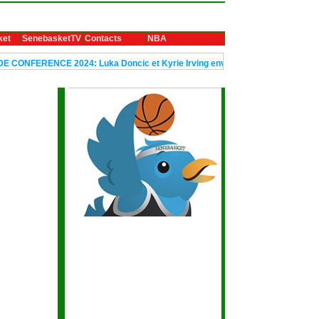
ket
SenebasketTV
Contacts
NBA
NFERENCE 2024: Luka Doncic et Kyrie Irving envoient Dallas en finale