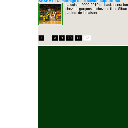
BASKET : Démarrage de la saison aujourd’hui
La saison 2009-2010 de basket sera lan
chez les garçons et chez les filles Sibac
paniers de la saison...
1
...
«
9
10
11
12