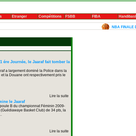
s
Etranger
Compétitions
FSBB
FIBA
Handibas
NBA FINALE DE CO
ére Journée, le Jaaraf fait tomber la
araf a largement dominé la Police dans la
 et la Douane ont respectivement pris le
Lire la suite
ine le Jaaraf
la poule B du championnat Féminin 2009-
(Guédiawaye Basket Club) de 34 pts, la
..
Lire la suite