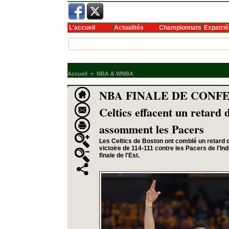
L'accueil
Actualités
Championnats
Expatrié
Accueil
>
NBA & WNBA
NBA FINALE DE CONFER
Celtics effacent un retard 
assomment les Pacers
Les Celtics de Boston ont comblé un retard 
victoire de 114-111 contre les Pacers de l'In
finale de l'Est.