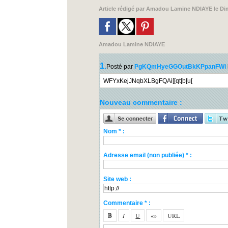
Article rédigé par
Amadou Lamine NDIAYE
le Di
Amadou Lamine NDIAYE
1.
Posté par
PgKQmHyeGGOutBkKPpanFWi
WFYxKejJNqbXLBgFQAi[[qt[b[u[
Nouveau commentaire :
Nom * :
Adresse email (non publiée) * :
Site web :
Commentaire * :