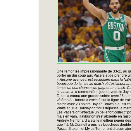
Une remontée impressionnante de 33-21 au qua
porter un dur coup aux Pacers et de prendre un
« Aucune avance n'est sécuritaire dans la NBA a
beaucoup de temps au match et c'est important 
temps en nos chances de gagner un match. Ça n
se battre »
, a commenté le joueur vedette Jays
Tatum a connu une grande soirée avec 36 point
vétéran Al Horford a excellé sur la ligne de tro
match avec 23 points. Jaylen Brown a aussi con
White et Jrue Holiday ont tous dépassé la marq
Les Pacers ont effectué un bel effort collectif 
mais en vain. Haliburton s'est absenté en rais
Andrew Nembhard a été le meilleur joueur des 
que T.J. McConnell a pris les bouchées double
Pascal Siakam et Myles Turner ont chacun ajou