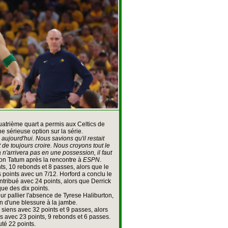
trième quart a permis aux Celtics de
e sérieuse option sur la série.
ujourd'hui. Nous savions qu'il restait
de toujours croire. Nous croyons tout le
'arrivera pas en une possession, il faut
on Tatum après la rencontre à
ESPN
.
s, 10 rebonds et 8 passes, alors que le
is points avec un 7/12. Horford a conclu le
tribué avec 24 points, alors que Derrick
ue des dix points.
pour pallier l'absence de Tyrese Haliburton,
on d'une blessure à la jambe.
siens avec 32 points et 9 passes, alors
s avec 23 points, 9 rebonds et 6 passes.
té 22 points.