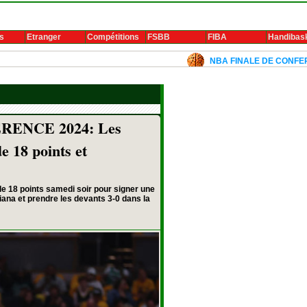
s
Etranger
Compétitions
FSBB
FIBA
Handibas
NBA FINALE DE CONFERENCE 2024:
ENCE 2024: Les
de 18 points et
de 18 points samedi soir pour signer une
diana et prendre les devants 3-0 dans la