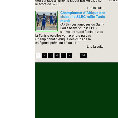
l’Ente
douleur face à l’Entente Mbour Basket Club sur
le score de 57-56....
Lire la suite
Championnat d’Afrique des
clubs : le SLBC rallie Tunis
mardi
(APS) - Les joueuses du Saint-
Louis basket club (SLBC)
s’envolent mardi à minuit vers
la Tunisie où elles vont prendre part au
Championnat d’Afrique des clubs de la
catégorie, prévu du 18 au 27...
Lire la suite
1
2
3
4
5
»
...
34