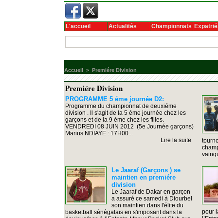
L'accueil
Actualités
Championnats
Expatrié
Accueil
>
Premiére Division
Premiére Division
PROGRAMME 5 éme journée D2:
Programme du championnat de deuxiéme
division . Il s'agit de la 5 éme journée chez les
garçons et de la 9 éme chez les filles.
VENDREDI 08 JUIN 2012 (5e Journée garçons)
Marius NDIAYE : 17H00...
Lire la suite
tourno
champi
vainqu
Le Jaaraf (Garçons ) se
maintien en premiére
division
Le Jaaraf de Dakar en garçon
a assuré ce samedi à Diourbel
son maintien dans l'élite du
pour l
basketball sénégalais en s'imposant dans la