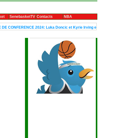
ket
SenebasketTV
Contacts
NBA
CONFERENCE 2024: Luka Doncic et Kyrie Irving envoient Dallas en finale