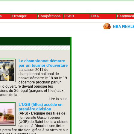
s
Etranger
Compétitions
FSBB
FIBA
Handibas
NBA FINALE DE 
Le championnat démarre
par un tournoi d’ouverture
La saison 2011 du
championnat national de
basket démarre le 18 ou le 19
décembre prochain par un
i d’ouverture devant opposer les
ons du Sénégal (garçons et filles) aux
eurs de la...
Lire la suite
L’UGB (filles) accède en
première division
(APS) - L’équipe des filles de
l’université Gaston berger
(UGB) de Saint-Louis a obtenu
samedi à Diourbel son ticket
a première division, grâce à sa victoire sur