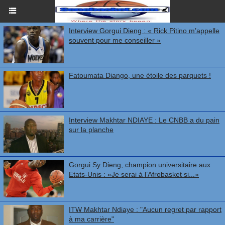
Interview Gorgui Dieng : « Rick Pitino m’appelle
souvent pour me conseiller »
Fatoumata Diango, une étoile des parquets !
Interview Makhtar NDIAYE : Le CNBB a du pain
sur la planche
Gorgui Sy Dieng, champion universitaire aux
Etats-Unis : «Je serai à l’Afrobasket si...»
ITW Makhtar Ndiaye : "Aucun regret par rapport
à ma carrière"