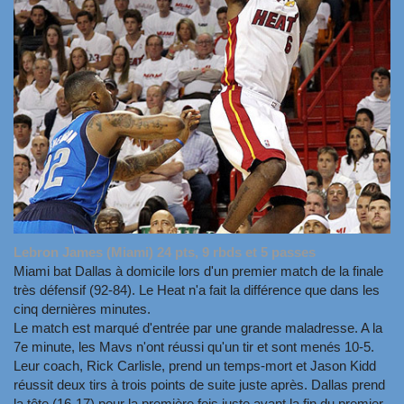
Lebron James (Miami) 24 pts, 9 rbds et 5 passes
Miami bat Dallas à domicile lors d'un premier match de la finale
très défensif (92-84). Le Heat n'a fait la différence que dans les
cinq dernières minutes.
Le match est marqué d'entrée par une grande maladresse. A la
7e minute, les Mavs n'ont réussi qu'un tir et sont menés 10-5.
Leur coach, Rick Carlisle, prend un temps-mort et Jason Kidd
réussit deux tirs à trois points de suite juste après. Dallas prend
la tête (16-17) pour la première fois juste avant la fin du premier