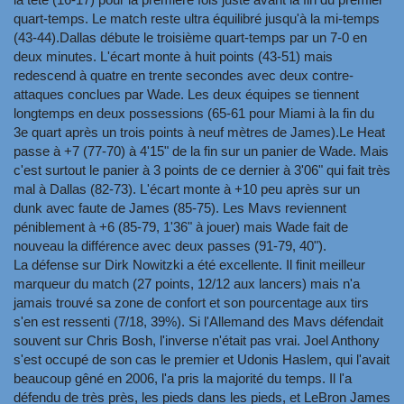
quart-temps. Le match reste ultra équilibré jusqu'à la mi-temps
(43-44).Dallas débute le troisième quart-temps par un 7-0 en
deux minutes. L'écart monte à huit points (43-51) mais
redescend à quatre en trente secondes avec deux contre-
attaques conclues par Wade. Les deux équipes se tiennent
longtemps en deux possessions (65-61 pour Miami à la fin du
3e quart après un trois points à neuf mètres de James).Le Heat
passe à +7 (77-70) à 4'15" de la fin sur un panier de Wade. Mais
c'est surtout le panier à 3 points de ce dernier à 3'06" qui fait très
mal à Dallas (82-73). L'écart monte à +10 peu après sur un
dunk avec faute de James (85-75). Les Mavs reviennent
péniblement à +6 (85-79, 1'36" à jouer) mais Wade fait de
nouveau la différence avec deux passes (91-79, 40").
La défense sur Dirk Nowitzki a été excellente. Il finit meilleur
marqueur du match (27 points, 12/12 aux lancers) mais n'a
jamais trouvé sa zone de confort et son pourcentage aux tirs
s'en est ressenti (7/18, 39%). Si l'Allemand des Mavs défendait
souvent sur Chris Bosh, l'inverse n'était pas vrai. Joel Anthony
s'est occupé de son cas le premier et Udonis Haslem, qui l'avait
beaucoup gêné en 2006, l'a pris la majorité du temps. Il l'a
défendu de très près, les pieds dans les pieds, et LeBron James