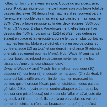
flottait non loin, prêt à venir en aide. Coupé du jeu à deux avec
Jason Kidd, qui aligne comme par hasard son plus faible total de
passes décisives (6) depuis huit matches, il est souvent parti à
l'aventure en double pas mais en a raté plusieurs main gauche.
38%. C'est la faible réussite au tir des deux équipes (39% pour
Miami, 37% pour Dallas). Paradoxalement, elles finissent au
dessus des 40% à trois points (11/24 et 9/22). Les défenses
étaient en place et la nervosité a donné le truc en plus qui fait les
matches fermés. Malgré ce déchet, il y a eu peu de points sur
contre-attaque (19 au total) et sur deuxième chance (6 rebonds
offensifs seulement pour les Mavs). Pour Wade, Miami «a fait
un bon boulot au rebond en deuxième mi-temps, en ne leur
laissant qu'une chanceà chaque fois».
Dwayne Wade (Miami) "Flash" finit meilleur rebondeur (10),
passeur (6), contreur (2) et deuxième marqueur (24) du Heat. Il
a surtout fait la différence en fin de match en marquant les
paniers qui ont creusé l'écart, puis en distribuant deux passes
géniales à Bosh (plain axe en contre-attaque) et James (alley-
oop sur une prise à deux) qui ont conclu l'affaire. «J'ai juste été
agressif, a-t-il commenté. Ils sont là où on voulait les voir en
terme de points. Ils n'ont pas beaucoup marqué (...) et c'est