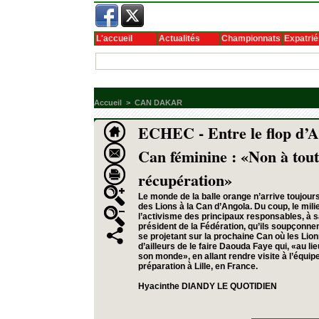
L'accueil
Actualités
Championnats
Expatrié
Accueil
>
CAN DAKAR
ECHEC - Entre le flop d’A
Can féminine : «Non à tou
récupération»
Le monde de la balle orange n’arrive toujour
des Lions à la Can d’Angola. Du coup, le mili
l’activisme des principaux responsables, à sa
président de la Fédération, qu’ils soupçonnen
se projetant sur la prochaine Can où les Li
d’ailleurs de le faire Daouda Faye qui, «au li
son monde», en allant rendre visite à l’équip
préparation à Lille, en France.
Hyacinthe DIANDY LE QUOTIDIEN