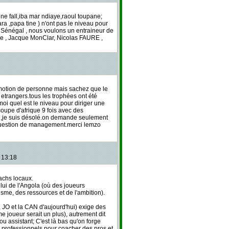
e fall,iba mar ndiaye,raoul toupane;
a ,papa tine ) n'ont pas le niveau pour
 Sénégal , nous voulons un entraineur de
 , Jacque MonClar, Nicolas FAURE ,
romotion de personne mais sachez que le
etrangers.tous les trophées ont été
oi quel est le niveau pour diriger une
coupe d'afrique 9 fois avec des
au ,je suis désolé.on demande seulement
t question de management.merci lemzo
 13:18
achs locaux.
lui de l'Angola (où des joueurs
me, des ressources et de l'ambition).
JO et la CAN d'aujourd'hui) exige des
 joueur serait un plus), autrement dit
ou assistant; C'est là bas qu'on forge
tal professionnels pour coacher des pros et