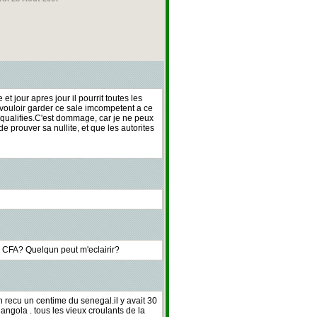
t jour apres jour il pourrit toutes les
 vouloir garder ce sale imcompetent a ce
s qualifies.C'est dommage, car je ne peux
e prouver sa nullite, et que les autorites
 CFA? Quelqun peut m'eclairir?
on recu un centime du senegal.il y avait 30
ngola . tous les vieux croulants de la