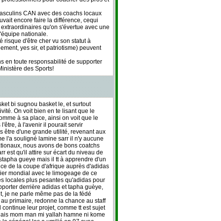
asculins CAN avec des coachs locaux
vait encore faire la différence, cequi
s extraordinaires qu'on s'évertue avec une
'équipe nationale.
 risque d'être cher vu son statut à
ment, yes sir, et patriotisme) peuvent
s en toute responsabilité de supporter
Ministère des Sports!
ket bi sugnou basket le, et surtout
ité. On voit bien en te lisant que le
mme à sa place, ainsi on voit que le
être, à l'avenir il pourait servir
us être d'une grande utilité, revenant aux
 l'a souligné lamine sarr il n'y aucune
nationaux, nous avons de bons coatchs
r est qu'il attire sur écart du niveau de
apha gueye mais il tt à apprendre d'un
ce de la coupe d'afrique auprès d'adidas
rnier mondial avec le limogeage de ce
êtes locales plus pesantes qu'adidas pour
pporter derrière adidas et tapha guèye,
t, je ne parle même pas de la fédé
au primaire, redonne la chance au staff
 continue leur projet, comme tt est sujet
ngolais mom man mi yallah hamne ni kome