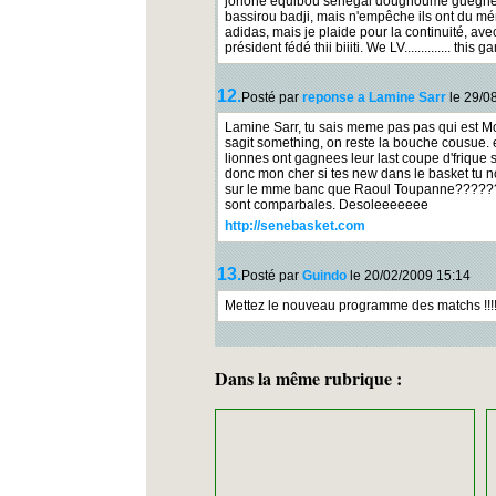
johone équibou sénégal dougnoume guégné l
bassirou badji, mais n'empêche ils ont du mé
adidas, mais je plaide pour la continuité, avec
président fédé thii biiiti. We LV.............. this 
12.
Posté par
reponse a Lamine Sarr
le 29/0
Lamine Sarr, tu sais meme pas pas qui est Mo
sagit something, on reste la bouche cousue. 
lionnes ont gagnees leur last coupe d'friqu
donc mon cher si tes new dans le basket tu n
sur le mme banc que Raoul Toupanne?????? 
sont comparbales. Desoleeeeeee
http://senebasket.com
13.
Posté par
Guindo
le 20/02/2009 15:14
Mettez le nouveau programme des matchs !!!!!!
Dans la même rubrique :