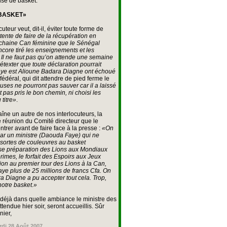
ise de basket.
 BASKET»
teur veut, dit-il, éviter toute forme de
ente de faire de la récupération en
rochaine Can féminine que le Sénégal
ore tiré les enseignements et les
Il ne faut pas qu’on attende une semaine
texter que toute déclaration pourrait
aye est Alioune Badara Diagne ont échoué
fédéral, qui dit attendre de pied ferme le
uses ne pourront pas sauver car il a laissé
t pas pris le bon chemin, ni choisi les
 titre»
.
îne un autre de nos interlocuteurs, la
ne réunion du Comité directeur que le
trer avant de faire face à la presse :
«On
par un ministre (Daouda Faye) qui ne
s sortes de couleuvres au basket
vaise préparation des Lions aux Mondiaux
rimes, le forfait des Espoirs aux Jeux
ation au premier tour des Lions à la Can,
ye plus de 25 millions de francs Cfa. On
 Diagne a pu accepter tout cela. Trop,
 notre basket.»
 déjà dans quelle ambiance le ministre des
ttendue hier soir, seront accueillis. Sûr
nier,
rdi 28 Août 2007