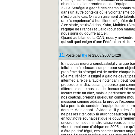
obtenir le melleur rendement de l'équipe;
3 - Le Sénégal a gagné des championnats m
dans un autre contexte où le volontarisme pou
n'est plus le cas. On a un gisement de talent
rare "compétence" à humilier et dégoûter de l
A ce stade, seuls Adidas, Kaba, Mathieu (Aimé
l'équipe de France) et Gallo (pour son manage
nous sortir du gouffre actuel.
Quand au bilan de la CAN, nous y reviendron
qui sait quoi exiger d'une Fédération et d'un 
11.
Posté par
the
le 29/08/2007 14:29
En tout cas merci à senebasket,il vrai que bas
félicitation à edouard sumper pour son objectiv
problème du sénégal est de mettre chaque ho
rôle mal réflèchi assigné à galo ne devait pas l'
intermédiaire cela faut le noter car il peut no
propos de mr diaz et sarr; je pense que comme
différence entre nos coatchs locaux et inter
locaux certe mr diaz, mais la pertinence de sar
nos coatchs, prenons quelqu'un comme moust
messieur comme adidas, la preuve l'expérien
lui a permis de conduire l'équipe lors du de
dernier. Maintenant il évident qu'il y a des t
ne pas les citer, ceux là auront beaucoup à a
en tout nôtre souhait est que le gouvernemen
encore moins du ministre taisez vous comme 
vice championne d'afrique en 2005, pour qu'il
à être politisé légui, ces coatchs locaux a