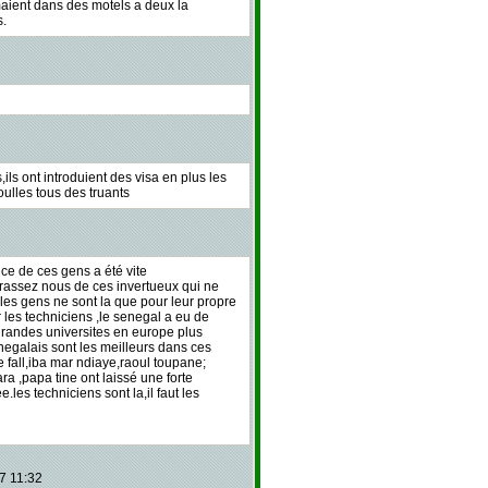
maient dans des motels a deux la
s.
,ils ont introduient des visa en plus les
ulles tous des truants
ce de ces gens a été vite
rassez nous de ces invertueux qui ne
 les gens ne sont la que pour leur propre
 les techniciens ,le senegal a eu de
grandes universites en europe plus
negalais sont les meilleurs dans ces
fall,iba mar ndiaye,raoul toupane;
 ,papa tine ont laissé une forte
les techniciens sont la,il faut les
7 11:32