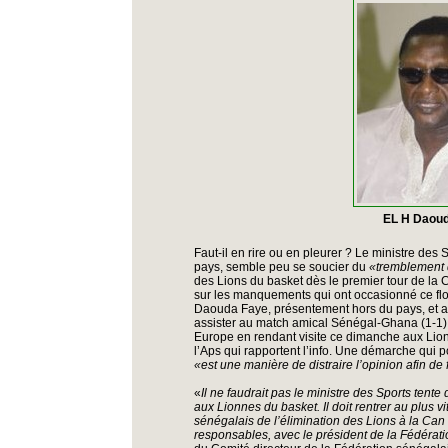
EL H Daou
Faut-il en rire ou en pleurer ? Le ministre des
pays, semble peu se soucier du
«tremblement 
des Lions du basket dès le premier tour de la C
sur les manquements qui ont occasionné ce flo
Daouda Faye, présentement hors du pays, et ap
assister au match amical Sénégal-Ghana (1-1)
Europe en rendant visite ce dimanche aux Lion
l’Aps qui rapportent l’info. Une démarche qui p
«est une manière de distraire l’opinion afin de
«
Il ne faudrait pas le ministre des Sports tent
aux Lionnes du basket. Il doit rentrer au plus 
sénégalais de l’élimination des Lions à la Can d
responsables, avec le président de la Fédérat