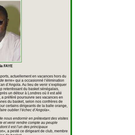
da FAYE
 Sports, actuellement en vacances hors du
de terre»
qui a occasionné l’élimination
an d’Angola. Au lieu de venir s’expliquer
p retentissant du basket sénégalais,
rès un détour à Londres où il est allé
, a préféré poursuivre ses vacances en
nes du basket, selon nos confrères de
our certains dirigeants de la balle orange,
 faire oublier l’échec d’Angola»
.
e de nous endormir en prétextant des visites
vite et venir rendre compte au peuple
ont il est l’un des principaux
ion»,
a pesté ce dirigeant de club, membre