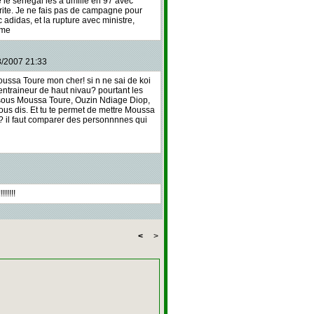
e sénégal les a umilié en 97 avec
rite. Je ne fais pas de campagne pour
 adidas, et la rupture avec ministre,
game
8/2007 21:33
ussa Toure mon cher! si n ne sai de koi
entraineur de haut nivau? pourtant les
e sous Moussa Toure, Ouzin Ndiage Diop,
ous dis. Et tu te permet de mettre Moussa
il faut comparer des personnnnes qui
!!!!!
<
>