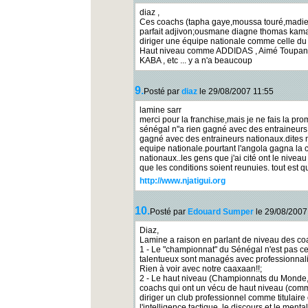
diaz ,
Ces coachs (tapha gaye,moussa touré,madien
parfait adjivon;ousmane diagne thomas kamar
diriger une équipe nationale comme celle du
Haut niveau comme ADDIDAS , Aimé Toupane
KABA , etc ... y a n'a beaucoup
9.
Posté par
diaz
le 29/08/2007 11:55
lamine sarr
merci pour la franchise,mais je ne fais la p
sénégal n"a rien gagné avec des entraineurs 
gagné avec des entraineurs nationaux.dites m
equipe nationale.pourtant l'angola gagna la 
nationaux..les gens que j'ai cité ont le nive
que les conditions soient reunuies. tout es
http://www.njatigui.org
10.
Posté par
Edouard Sumper
le 29/08/2007
Diaz,
Lamine a raison en parlant de niveau des co
1 - Le "championnat" du Sénégal n'est pas ce
talentueux sont managés avec professionnalis
Rien à voir avec notre caaxaan!!;
2 - Le haut niveau (Championnats du Monde, 
coachs qui ont un vécu de haut niveau (comme
diriger un club professionnel comme titulaire 
l'intelligence tactique, le discours et le men