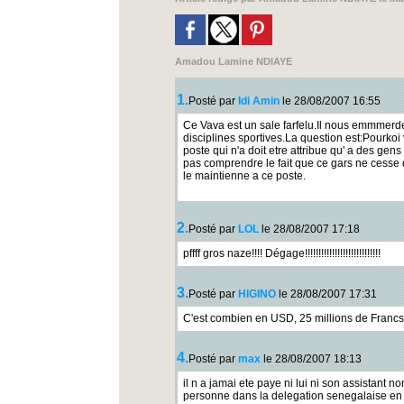
Amadou Lamine NDIAYE
1.
Posté par
Idi Amin
le 28/08/2007 16:55
Ce Vava est un sale farfelu.Il nous emmmerde e
disciplines sportives.La question est:Pourkoi
poste qui n'a doit etre attribue qu' a des gen
pas comprendre le fait que ce gars ne cesse d
le maintienne a ce poste.
2.
Posté par
LOL
le 28/08/2007 17:18
pffff gros naze!!!! Dégage!!!!!!!!!!!!!!!!!!!!!!!!!!!!
3.
Posté par
HIGINO
le 28/08/2007 17:31
C'est combien en USD, 25 millions de Francs
4.
Posté par
max
le 28/08/2007 18:13
il n a jamai ete paye ni lui ni son assistant n
personne dans la delegation senegalaise en a