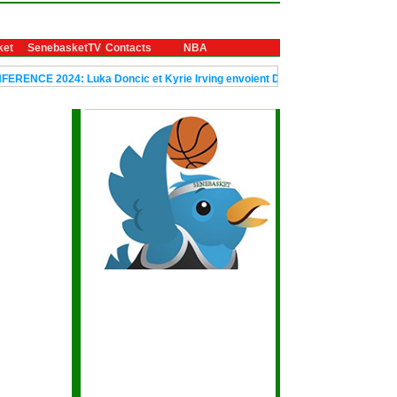
ket
SenebasketTV
Contacts
NBA
Luka Doncic et Kyrie Irving envoient Dallas en finale
Le trophée Ubu