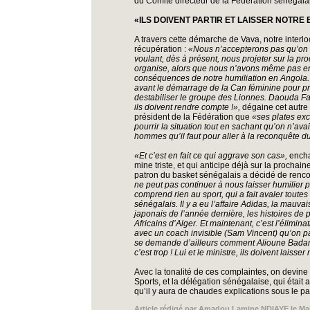
du Comité directeur de la Fédération sénégala
«ILS DOIVENT PARTIR ET LAISSER NOTRE
A travers cette démarche de Vava, notre interlocu
récupération :
«Nous n’accepterons pas qu’on t
voulant, dès à présent, nous projeter sur la p
organise, alors que nous n’avons même pas enc
conséquences de notre humiliation en Angola. 
avant le démarrage de la Can féminine pour pré
destabiliser le groupe des Lionnes. Daouda F
ils doivent rendre compte !»,
dégaine cet autre 
président de la Fédération que
«ses plates exc
pourrir la situation tout en sachant qu’on n’avai
hommes qu’il faut pour aller à la reconquête du
«Et c’est en fait ce qui aggrave son cas»,
encha
mine triste, et qui anticipe déjà sur la prochai
patron du basket sénégalais a décidé de rencon
ne peut pas continuer à nous laisser humilier 
comprend rien au sport, qui a fait avaler toute
sénégalais. Il y a eu l’affaire Adidas, la mau
japonais de l’année dernière, les histoires de p
Africains d’Alger. Et maintenant, c’est l’élimin
avec un coach invisible (Sam Vincent) qu’on pa
se demande d’ailleurs comment Alioune Badara
c’est trop ! Lui et le ministre, ils doivent laisser
Avec la tonalité de ces complaintes, on devine
Sports, et la délégation sénégalaise, qui était a
qu’il y aura de chaudes explications sous le pa
Article rédigé par
Amadou Lamine NDIAYE
le Ma