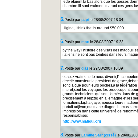
fede etaient la bas alors que les gosses dor
chambre.iil sont vraiment marant ces gens la
5.
Posté par
papi
le 28/08/2007 18:34
Higino, I think that is around $50,000.
6.
Posté par
max
le 28/08/2007 19:23
by the way l histoire des visas des magouilles
italiens ne sont pas tombes dans leurs maguo
7.
Posté par
diaz
le 29/08/2007 10:09
cessez vraiment de nous divertir,l'incompéten
decelé.monsieur le president de grace,debar
sont la que pour leurs poches.a la fédération
interet,seul les voyages les preoccupent.pour
grands techniciens qui sont formés dans de 
precisement à leipzig en allemagne et les se
formations.tapha gaye,moussa touré,madiene 
parfait adjivon;ousmane diagne thomas kamara
impression dans cette université de renommée.
responsabliser.
http://www.njatigui.org
8.
Posté par
Lamine Sarr (cissé)
le 29/08/200