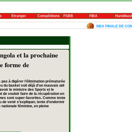
s
Etranger
Compétitions
FSBB
FIBA
Handibas
NBA FINALE DE CONFERENCE 2024: 
ngola et la prochaine
te forme de
s pas à digérer l’élimination prématurée
eu du basket voit déjà d’un mauvais œil
voir le ministre des Sports et le
t de vouloir faire de la récupération en
onnes sont super-favorites. Comme tente
eu de venir s’expliquer, tente d’endormir
e nationale féminine, en pleine