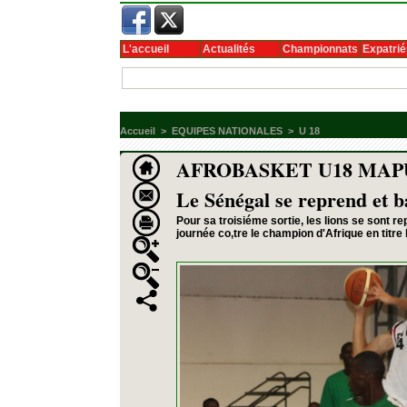
L'accueil
Actualités
Championnats
Expatrié
Accueil
>
EQUIPES NATIONALES
>
U 18
AFROBASKET U18 MAPU
Le Sénégal se reprend et b
Pour sa troisiéme sortie, les lions se sont re
journée co,tre le champion d'Afrique en titre 