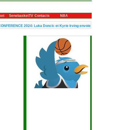
ket
SenebasketTV
Contacts
NBA
E 2024: Luka Doncic et Kyrie Irving envoient Dallas en finale
Le tr