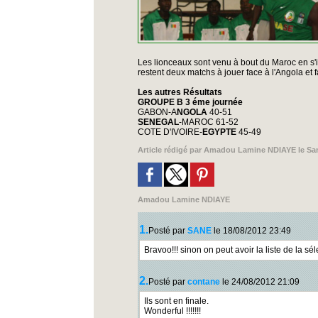
Les lionceaux sont venu à bout du Maroc en s'i
restent deux matchs à jouer face à l'Angola et f
Les autres Résultats
GROUPE B 3 éme journée
GABON-A
NGOLA
40-51
SENEGAL
-MAROC 61-52
COTE D'IVOIRE-
EGYPTE
45-49
Article rédigé par
Amadou Lamine NDIAYE
le Sa
Amadou Lamine NDIAYE
1.
Posté par
SANE
le 18/08/2012 23:49
Bravoo!!! sinon on peut avoir la liste de la sé
2.
Posté par
contane
le 24/08/2012 21:09
Ils sont en finale.
Wonderful !!!!!!!