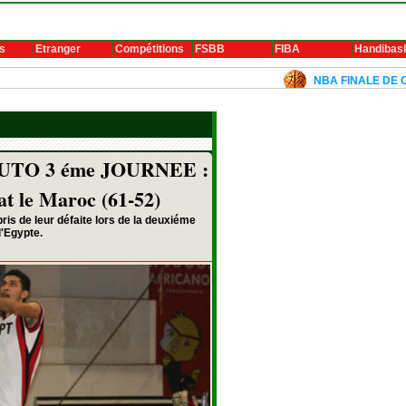
s
Etranger
Compétitions
FSBB
FIBA
Handibas
NBA FINALE DE CONFERENC
TO 3 éme JOURNEE :
at le Maroc (61-52)
pris de leur défaite lors de la deuxiéme
l'Egypte.