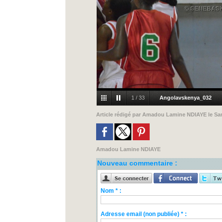
1
/
33
Angolavskenya_032
Article rédigé par
Amadou Lamine NDIAYE
le Sa
Amadou Lamine NDIAYE
Nouveau commentaire :
Nom * :
Adresse email (non publiée) * :