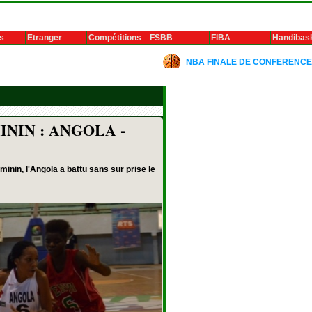
s
Etranger
Compétitions
FSBB
FIBA
Handibas
NBA FINALE DE CONFERENCE 2024: Luka Do
ININ : ANGOLA -
nin, l'Angola a battu sans sur prise le