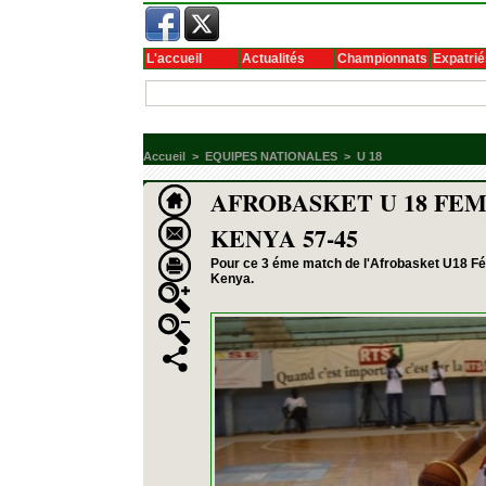
L'accueil
Actualités
Championnats
Expatrié
Accueil
>
EQUIPES NATIONALES
>
U 18
AFROBASKET U 18 FEM
KENYA 57-45
Pour ce 3 éme match de l'Afrobasket U18 Fémi
Kenya.