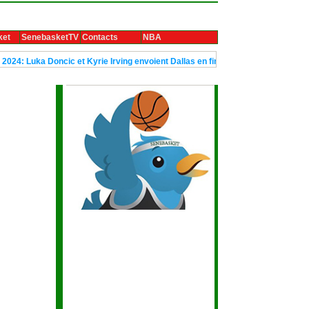
ket
SenebasketTV
Contacts
NBA
ncic et Kyrie Irving envoient Dallas en finale
Le trophée Ubuntu de 