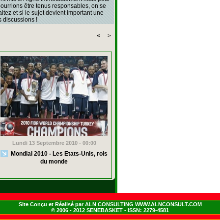
 pourrions être tenus responsables, on se
aitez et si le sujet devient important une
 discussions !
<
>
Lundi 13 Septembre 2010 - 00:00
Mondial 2010 - Les Etats-Unis, rois
du monde
Site Conçu et Réalisé par ALN CONSULTING WWW.ALNCONSULT.COM
© 2006 - 2012 SENEBASKET - ISSN: 2279-4581