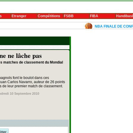
s
Etranger
Compétitions
FSBB
FIBA
Handibas
NBA FINALE DE CONFERENCE 
e ne lâche pas
 des matches de classement du Mondial
pagnols font le boulot dans ces
an Carlos Navarro, auteur de 26 points
rs de leur premier match de classement.
ndredi 10 Septembre 2010