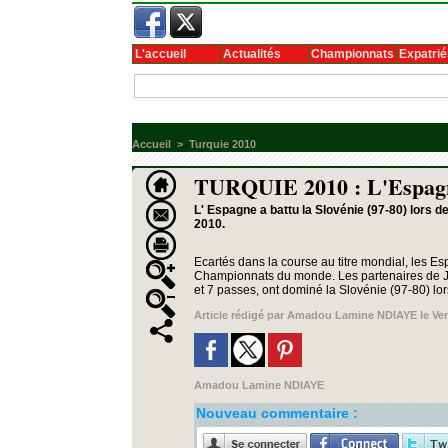
L'accueil
Actualités
Championnats
Expatrié
Accueil
>
Turquie 2010
TURQUIE 2010 : L'Espagn
L' Espagne a battu la Slovénie (97-80) lors
2010.
Ecartés dans la course au titre mondial, les Es
Championnats du monde. Les partenaires de Ju
et 7 passes, ont dominé la Slovénie (97-80) lo
Article rédigé par
Amadou Lamine NDIAYE
le Ve
Amadou Lamine NDIAYE
Nouveau commentaire :