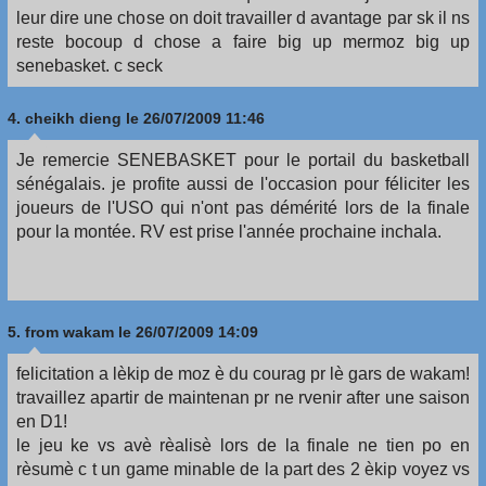
leur dire une chose on doit travailler d avantage par sk il ns
reste bocoup d chose a faire big up mermoz big up
senebasket. c seck
4.
cheikh dieng
le 26/07/2009 11:46
Je remercie SENEBASKET pour le portail du basketball
sénégalais. je profite aussi de l'occasion pour féliciter les
joueurs de l'USO qui n'ont pas démérité lors de la finale
pour la montée. RV est prise l'année prochaine inchala.
5.
from wakam
le 26/07/2009 14:09
felicitation a lèkip de moz è du courag pr lè gars de wakam!
travaillez apartir de maintenan pr ne rvenir after une saison
en D1!
le jeu ke vs avè rèalisè lors de la finale ne tien po en
rèsumè c t un game minable de la part des 2 èkip voyez vs