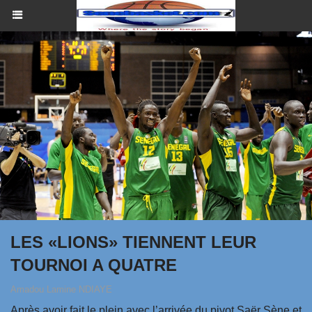
LES «LIONS» TIENNENT LEUR
TOURNOI A QUATRE
Amadou Lamine NDIAYE
Après avoir fait le plein avec l’arrivée du pivot Saër Sène et