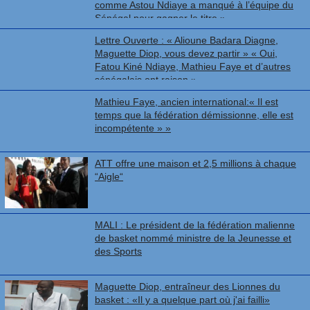
comme Astou Ndiaye a manqué à l’équipe du
Sénégal pour gagner le titre »
Lettre Ouverte : « Alioune Badara Diagne,
Maguette Diop, vous devez partir » « Oui,
Fatou Kiné Ndiaye, Mathieu Faye et d’autres
sénégalais ont raison »
Mathieu Faye, ancien international:« Il est
temps que la fédération démissionne, elle est
incompétente » »
ATT offre une maison et 2,5 millions à chaque
“Aigle“
MALI : Le président de la fédération malienne
de basket nommé ministre de la Jeunesse et
des Sports
Maguette Diop, entraîneur des Lionnes du
basket : «Il y a quelque part où j'ai failli»