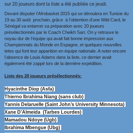
sur 20 joueurs dont la liste a été publiée ce jeudi.
Devant disputer l'Afrobasket 2015 qui se déroulera en Tunisie du
19 au 30 août prochain, grâce à l'obtention d'une Wild Card, le
Sénégal va entamer sa préparation avec 20 joueurs
présélectionnés par le Coach Cheikh Sarr. On y retrouve le
noyau dur de l'équipe qui avait fait bonne impression aux
Championnats du Monde en Espagne, et quelques nouvelles
tetes qui font leur apparition en équipe nationale. A noter encore
l'absence de Louis Adams dans la liste, ce dernier avait
également été zappé lors de la dernière expédition.
Liste des 20 joueurs présélectionnés:
Hyacinthe Diop (Asfa)
Thierno Ibrahima Niang (sans club)
Yannis Delaruelle (Saint John’s University Minnesota)
Xane D’Almeida (Tarbes Lourdes)
Mamadou Ndoye (Ugb)
Ibrahima Mbengue (Ubg)