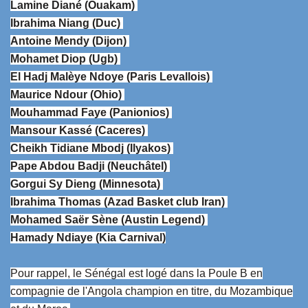
Lamine Diané (Ouakam)
Ibrahima Niang (Duc)
Antoine Mendy (Dijon)
Mohamet Diop (Ugb)
El Hadj Malèye Ndoye (Paris Levallois)
Maurice Ndour (Ohio)
Mouhammad Faye (Panionios)
Mansour Kassé (Caceres)
Cheikh Tidiane Mbodj (Ilyakos)
Pape Abdou Badji (Neuchâtel)
Gorgui Sy Dieng (Minnesota)
Ibrahima Thomas (Azad Basket club Iran)
Mohamed Saër Sène (Austin Legend)
Hamady Ndiaye (Kia Carnival)
Pour rappel, le Sénégal est logé dans la Poule B en
compagnie de l'Angola champion en titre, du Mozambique