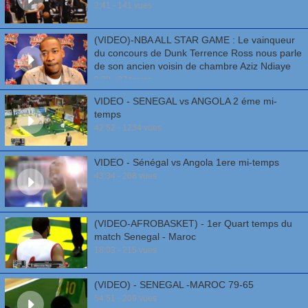
2:41 - 141 vues
(VIDEO)-NBA ALL STAR GAME : Le vainqueur
du concours de Dunk Terrence Ross nous parle
de son ancien voisin de chambre Aziz Ndiaye
0:39 - 374 vues
VIDEO - SENEGAL vs ANGOLA 2 éme mi-
temps
42:52 - 1234 vues
VIDEO - Sénégal vs Angola 1ere mi-temps
43:34 - 268 vues
(VIDEO-AFROBASKET) - 1er Quart temps du
match Senegal - Maroc
18:03 - 215 vues
(VIDEO) - SENEGAL -MAROC 79-65
54:51 - 209 vues