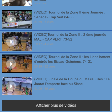
4:03 - 32 vues
(VIDEO) Tournoi de la Zone II éme Journée :
Sénégal- Cap Vert 84-65
27:59 - 7 vues
(VIDEO)Tournoi de la Zone II : 2 éme journée
MALI- CAP VERT 73-52
19:17 - 4 vues
(VIDEO) Tournoi de la Zone II : les Lions battent
d’entrée les Bissau-Guinéens, 74-31
20:19 - 12 vues
(VIDEO) Finale de la Coupe du Maire Filles : Le
Jaaraf l'emporte face au Sibac
41:09 - 69 vues
Afficher plus de vidéos