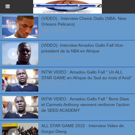
(VIDEO) : Interview Cheick Diallo (NBA- New
Orleans Pelicans)
1:30 - 133 vues
(VIDEO)- Interview Amadou Gallo Fall Vice-
président de la NBA en Afrique
3:26 - 34 vues
INTW VIDEO : Amadou Gallo Fall " Un ALL
STAR GAME en Afrique du Sud au mois d'Août"
4:25 - 127 vues
INTW VIDEO : Amadou Gallo Fall " Boris Diaw
et Carmelo Anthony viennent renforcer l'action
de SEED ACADEMY
6:16 - 111 vues
ALL STAR GAME 2015 : Interview Video de
Gorgui Dieng