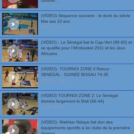
contres ...
1:17 - 155 vues
(VIDEO)-Séquence souvenir : le dunk du siècle
fête ses 10 ans
2:00 - 174 vues
(VIDEO) - Le Sénégal bat le Cap-Vert (89-60) et
se qualifie pour l'Afrobasket 2011 et les Jeux
Africains
29:15 - 275 vues
(VIDEO)- TOURNOI ZONE II Retour :
SENEGAL - GUINEE BISSAU 74-35
25:39 - 47 vues
(VIDEO) TOURNOI ZONE 2: Le Sénégal
domine largement le Mali (66-44)
27:40 - 33 vues
(VIDEO)- Makhtar Ndiaye fait don des
équipements sportifs à six clubs de la premiére
division