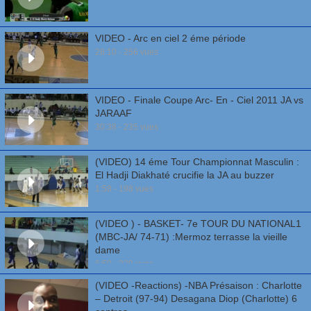
VIDEO - Arc en ciel 2 éme période
28:10 - 256 vues
VIDEO - Finale Coupe Arc- En - Ciel 2011 JA vs
JARAAF
30:38 - 235 vues
(VIDEO) 14 éme Tour Championnat Masculin :
El Hadji Diakhaté crucifie la JA au buzzer
1:58 - 198 vues
(VIDEO ) - BASKET- 7e TOUR DU NATIONAL1
(MBC-JA/ 74-71) :Mermoz terrasse la vieille
dame
6:50 - 229 vues
(VIDEO -Reactions) -NBA Présaison : Charlotte
– Detroit (97-94) Desagana Diop (Charlotte) 6