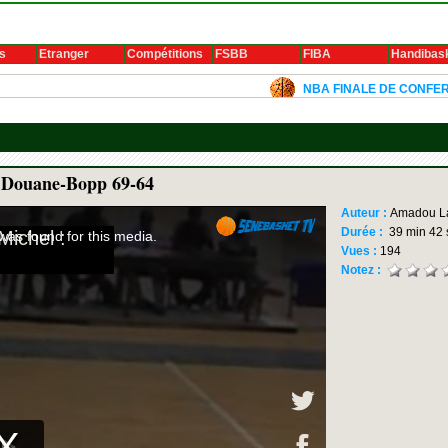
s
Etranger
Compétitions
FSBB
FIBA
Handibas
NBA FINALE DE CONFERENCE 2024: 
: Douane-Bopp 69-64
Auteur :
Amadou L
Durée :
39 min 42 
Vues :
194
Notez :