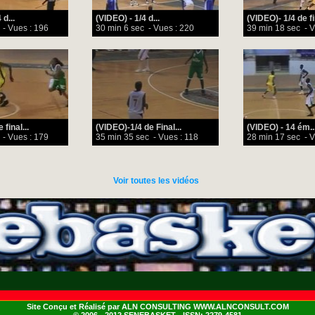
 d...
(VIDEO) - 1/4 d...
(VIDEO)- 1/4 de fin
- Vues : 196
30 min 6 sec
- Vues : 220
39 min 18 sec
- V
final...
(VIDEO)-1/4 de Final...
(VIDEO) - 14 ém..
- Vues : 179
35 min 35 sec
- Vues : 118
28 min 17 sec
- V
Voir toutes les vidéos
Site Conçu et Réalisé par ALN CONSULTING WWW.ALNCONSULT.COM