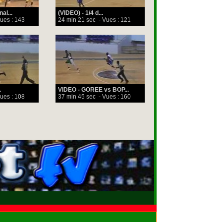
al...
(VIDEO) - 1/4 d...
ues : 143
24 min 21 sec
- Vues : 121
.
VIDEO - GOREE vs BOP...
ues : 108
37 min 45 sec
- Vues : 160