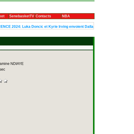
ket
SenebasketTV
Contacts
NBA
Luka Doncic et Kyrie Irving envoient Dallas en finale
Le trophée Ubu
amine NDIAYE
sec