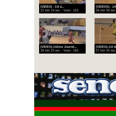
(VIDEO) - 1/4 d...
(VIDEOS) - 1/4
22 min 19 sec
- Vues : 103
39 min 56 sec
(VIDEO)-14éme Journé...
(VIDEO)-1/4 de 
39 min 25 sec
- Vues : 160
37 min 45 sec