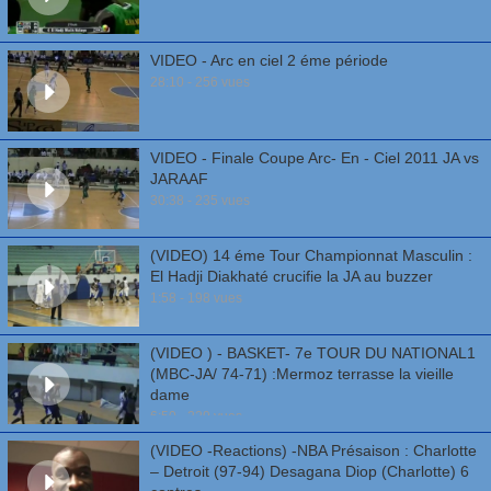
VIDEO - Arc en ciel 2 éme période
28:10 - 256 vues
VIDEO - Finale Coupe Arc- En - Ciel 2011 JA vs
JARAAF
30:38 - 235 vues
(VIDEO) 14 éme Tour Championnat Masculin :
El Hadji Diakhaté crucifie la JA au buzzer
1:58 - 198 vues
(VIDEO ) - BASKET- 7e TOUR DU NATIONAL1
(MBC-JA/ 74-71) :Mermoz terrasse la vieille
dame
6:50 - 229 vues
(VIDEO -Reactions) -NBA Présaison : Charlotte
– Detroit (97-94) Desagana Diop (Charlotte) 6