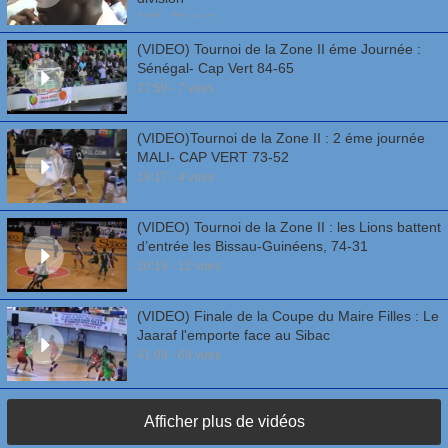
4:03 - 32 vues
(VIDEO) Tournoi de la Zone II éme Journée :
Sénégal- Cap Vert 84-65
27:59 - 7 vues
(VIDEO)Tournoi de la Zone II : 2 éme journée
MALI- CAP VERT 73-52
19:17 - 4 vues
(VIDEO) Tournoi de la Zone II : les Lions battent
d’entrée les Bissau-Guinéens, 74-31
20:19 - 12 vues
(VIDEO) Finale de la Coupe du Maire Filles : Le
Jaaraf l'emporte face au Sibac
41:09 - 69 vues
Afficher plus de vidéos