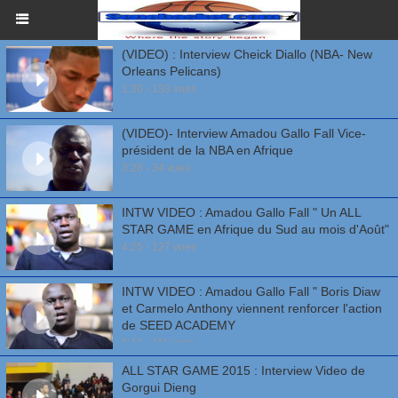
(VIDEO) : Interview Cheick Diallo (NBA- New
Orleans Pelicans)
1:30 - 133 vues
(VIDEO)- Interview Amadou Gallo Fall Vice-
président de la NBA en Afrique
3:26 - 34 vues
INTW VIDEO : Amadou Gallo Fall " Un ALL
STAR GAME en Afrique du Sud au mois d'Août"
4:25 - 127 vues
INTW VIDEO : Amadou Gallo Fall " Boris Diaw
et Carmelo Anthony viennent renforcer l'action
de SEED ACADEMY
6:16 - 111 vues
ALL STAR GAME 2015 : Interview Video de
Gorgui Dieng