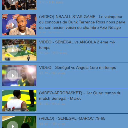
2:41 - 141 vues
(VIDEO)-NBA ALL STAR GAME : Le vainqueur
du concours de Dunk Terrence Ross nous parle
de son ancien voisin de chambre Aziz Ndiaye
0:39 - 374 vues
VIDEO - SENEGAL vs ANGOLA 2 éme mi-
temps
42:52 - 1234 vues
VIDEO - Sénégal vs Angola 1ere mi-temps
43:34 - 268 vues
(VIDEO-AFROBASKET) - 1er Quart temps du
match Senegal - Maroc
18:03 - 215 vues
(VIDEO) - SENEGAL -MAROC 79-65
54:51 - 209 vues