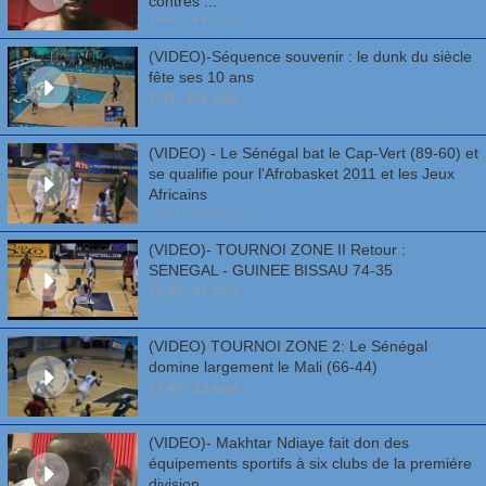
contres ...
1:17 - 155 vues
(VIDEO)-Séquence souvenir : le dunk du siècle
fête ses 10 ans
2:00 - 174 vues
(VIDEO) - Le Sénégal bat le Cap-Vert (89-60) et
se qualifie pour l'Afrobasket 2011 et les Jeux
Africains
29:15 - 275 vues
(VIDEO)- TOURNOI ZONE II Retour :
SENEGAL - GUINEE BISSAU 74-35
25:39 - 47 vues
(VIDEO) TOURNOI ZONE 2: Le Sénégal
domine largement le Mali (66-44)
27:40 - 33 vues
(VIDEO)- Makhtar Ndiaye fait don des
équipements sportifs à six clubs de la premiére
division