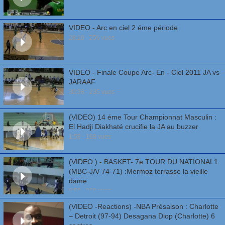
VIDEO - Arc en ciel 2 éme période
28:10 - 256 vues
VIDEO - Finale Coupe Arc- En - Ciel 2011 JA vs
JARAAF
30:38 - 235 vues
(VIDEO) 14 éme Tour Championnat Masculin :
El Hadji Diakhaté crucifie la JA au buzzer
1:58 - 198 vues
(VIDEO ) - BASKET- 7e TOUR DU NATIONAL1
(MBC-JA/ 74-71) :Mermoz terrasse la vieille
dame
6:50 - 229 vues
(VIDEO -Reactions) -NBA Présaison : Charlotte
– Detroit (97-94) Desagana Diop (Charlotte) 6