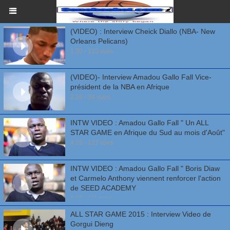
(VIDEO) : Interview Cheick Diallo (NBA- New
Orleans Pelicans)
1:30 - 133 vues
(VIDEO)- Interview Amadou Gallo Fall Vice-
président de la NBA en Afrique
3:26 - 34 vues
INTW VIDEO : Amadou Gallo Fall " Un ALL
STAR GAME en Afrique du Sud au mois d'Août"
4:25 - 127 vues
INTW VIDEO : Amadou Gallo Fall " Boris Diaw
et Carmelo Anthony viennent renforcer l'action
de SEED ACADEMY
6:16 - 111 vues
ALL STAR GAME 2015 : Interview Video de
Gorgui Dieng