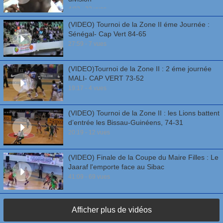
4:03 - 32 vues
(VIDEO) Tournoi de la Zone II éme Journée :
Sénégal- Cap Vert 84-65
27:59 - 7 vues
(VIDEO)Tournoi de la Zone II : 2 éme journée
MALI- CAP VERT 73-52
19:17 - 4 vues
(VIDEO) Tournoi de la Zone II : les Lions battent
d’entrée les Bissau-Guinéens, 74-31
20:19 - 12 vues
(VIDEO) Finale de la Coupe du Maire Filles : Le
Jaaraf l'emporte face au Sibac
41:09 - 69 vues
Afficher plus de vidéos