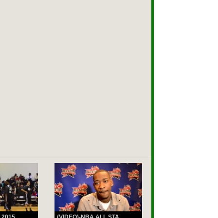
2015...
(VIDEO)-NBA ALL STA...