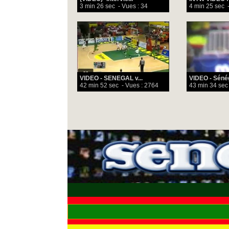
3 min 26 sec
- Vues : 34
4 min 25 sec
-
VIDEO - SENEGAL v...
VIDEO - Sénéga
42 min 52 sec
- Vues : 2764
43 min 34 sec