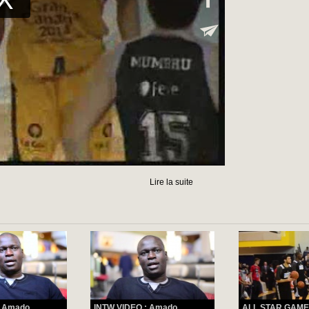
Lire la suite
 Amado...
INTW VIDEO : Amado...
ALL STAR GAME 