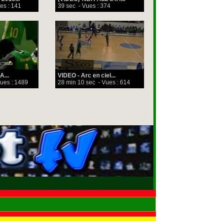
es : 141
39 sec
- Vues : 374
...
VIDEO - Arc en ciel...
ues : 1489
28 min 10 sec
- Vues : 614