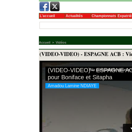
L'accueil
Actualités
Championnats
Expatrié
Accueil
>
Vidéos
(VIDEO-VIDEO) - ESPAGNE ACB : Victo