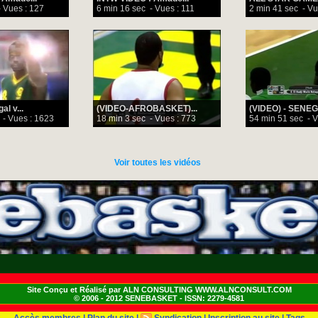
 Vues : 127
6 min 16 sec
- Vues : 111
2 min 41 sec
- Vu
l v...
(VIDEO-AFROBASKET)...
(VIDEO) - SENEGA
- Vues : 1623
18 min 3 sec
- Vues : 773
54 min 51 sec
- V
Voir toutes les vidéos
Site Conçu et Réalisé par ALN CONSULTING WWW.ALNCONSULT.COM
© 2006 - 2012 SENEBASKET - ISSN: 2279-4581