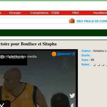
s
Etranger
Compétitions
FSBB
FIBA
Handibas
NBA FINALE DE CONFERENCE 2024
ire pour Boniface et Sitapha
Auteur :
Amadou L
Durée :
Vues :
99
Notez :