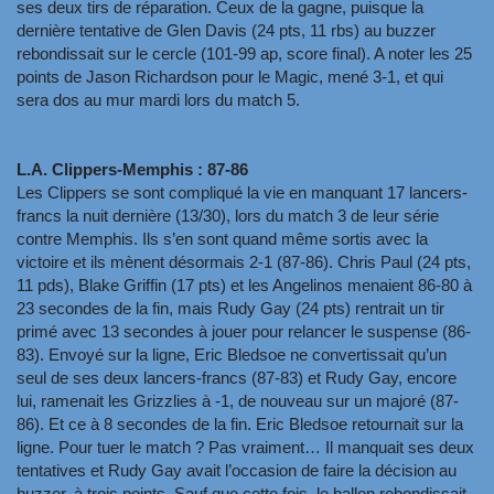
ses deux tirs de réparation. Ceux de la gagne, puisque la
dernière tentative de Glen Davis (24 pts, 11 rbs) au buzzer
rebondissait sur le cercle (101-99 ap, score final). A noter les 25
points de Jason Richardson pour le Magic, mené 3-1, et qui
sera dos au mur mardi lors du match 5.
L.A. Clippers-Memphis : 87-86
Les Clippers se sont compliqué la vie en manquant 17 lancers-
francs la nuit dernière (13/30), lors du match 3 de leur série
contre Memphis. Ils s’en sont quand même sortis avec la
victoire et ils mènent désormais 2-1 (87-86). Chris Paul (24 pts,
11 pds), Blake Griffin (17 pts) et les Angelinos menaient 86-80 à
23 secondes de la fin, mais Rudy Gay (24 pts) rentrait un tir
primé avec 13 secondes à jouer pour relancer le suspense (86-
83). Envoyé sur la ligne, Eric Bledsoe ne convertissait qu’un
seul de ses deux lancers-francs (87-83) et Rudy Gay, encore
lui, ramenait les Grizzlies à -1, de nouveau sur un majoré (87-
86). Et ce à 8 secondes de la fin. Eric Bledsoe retournait sur la
ligne. Pour tuer le match ? Pas vraiment… Il manquait ses deux
tentatives et Rudy Gay avait l’occasion de faire la décision au
buzzer, à trois points. Sauf que cette fois, le ballon rebondissait