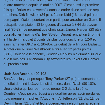
quatre matches depuis Miami en 2007. C’est aussi la première
fois que Dallas est «sweepé» dans le cadre d’une série en sept
matches. Dirk Nowitzki (34 pts), Jason Kidd (16 pts, 8 pds) et
compagnie étaient pourtant bien partis pour arracher un Game 5
puisqu’ils comptaient 13 longueurs d’avance à 9’44 du buzzer
final (86-73). Le moment que choisissait James Harden (29 pts)
pour aligner 7 points d’affilée (86-80). Durant rentrait un tir primé
et Harden marquait 2 points de plus pour conclure un 12-0 et
ainsi ramener OKC à -1 (86-85). Le début de la fin pour Dallas…
A noter que Russell Westbrook a fini avec 12 petits points
(3/12). Touché à la hanche, Kendrick Perkins n’a quant à lui joué
que 8 minutes. Oklahoma City affrontera les Lakers ou Denver
au prochain tour.
Utah-San Antonio : 90-102
San Antonio y est presque. Tony Parker (27 pts) et consorts ont
en effet dominé le Jazz la nuit dernière, dans l’Utah (90-102).
Une victoire qui leur permet de mener 3-0 dans la série.
Combien d’équipe ont réussi à se qualifier après avoir perdu les
trois premiers matches ? Aucune… Al Jefferson (21 pts, 11 rbs),
Devin Harris (21 pts) et leurs coéquipiers se sont pris à rêver en