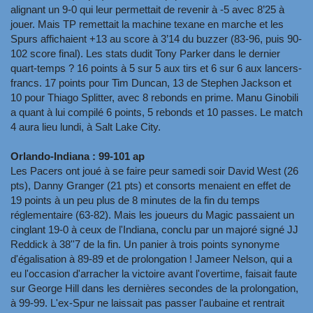
alignant un 9-0 qui leur permettait de revenir à -5 avec 8’25 à
jouer. Mais TP remettait la machine texane en marche et les
Spurs affichaient +13 au score à 3’14 du buzzer (83-96, puis 90-
102 score final). Les stats dudit Tony Parker dans le dernier
quart-temps ? 16 points à 5 sur 5 aux tirs et 6 sur 6 aux lancers-
francs. 17 points pour Tim Duncan, 13 de Stephen Jackson et
10 pour Thiago Splitter, avec 8 rebonds en prime. Manu Ginobili
a quant à lui compilé 6 points, 5 rebonds et 10 passes. Le match
4 aura lieu lundi, à Salt Lake City.
Orlando-Indiana : 99-101 ap
Les Pacers ont joué à se faire peur samedi soir David West (26
pts), Danny Granger (21 pts) et consorts menaient en effet de
19 points à un peu plus de 8 minutes de la fin du temps
réglementaire (63-82). Mais les joueurs du Magic passaient un
cinglant 19-0 à ceux de l'Indiana, conclu par un majoré signé JJ
Reddick à 38''7 de la fin. Un panier à trois points synonyme
d'égalisation à 89-89 et de prolongation ! Jameer Nelson, qui a
eu l'occasion d'arracher la victoire avant l'overtime, faisait faute
sur George Hill dans les dernières secondes de la prolongation,
à 99-99. L'ex-Spur ne laissait pas passer l'aubaine et rentrait