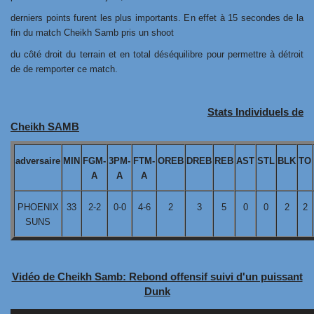
derniers points furent les plus importants. En effet à 15 secondes de la
fin du match Cheikh Samb pris un shoot
du côté droit du terrain et en total déséquilibre pour permettre à détroit
de de remporter ce match.
Stats Individuels de
Cheikh SAMB
adversaire
MIN
FGM-
3PM-
FTM-
OREB
DREB
REB
AST
STL
BLK
TO
A
A
A
PHOENIX
33
2-2
0-0
4-6
2
3
5
0
0
2
2
SUNS
Vidéo de Cheikh Samb: Rebond offensif suivi d'un puissant
Dunk