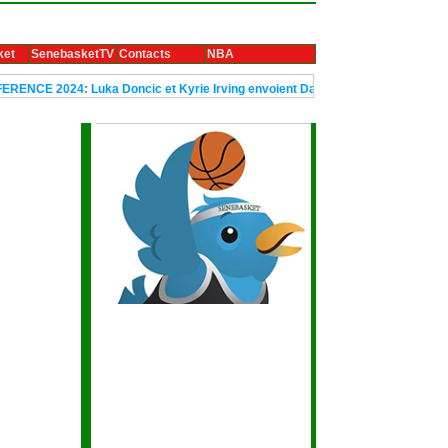
ket
SenebasketTV
Contacts
NBA
4: Luka Doncic et Kyrie Irving envoient Dallas en finale
Le trophée