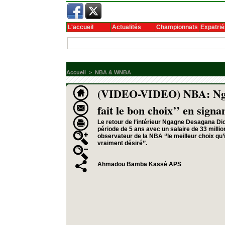
L'accueil
Actualités
Championnats
Expatrié
Accueil
>
NBA & WNBA
(VIDEO-VIDEO) NBA: Nga
fait le bon choix’’ en sign
Le retour de l’intérieur Ngagne Desagana Di
période de 5 ans avec un salaire de 33 millions
observateur de la NBA ‘’le meilleur choix qu’il
vraiment désiré’’.
Ahmadou Bamba Kassé APS