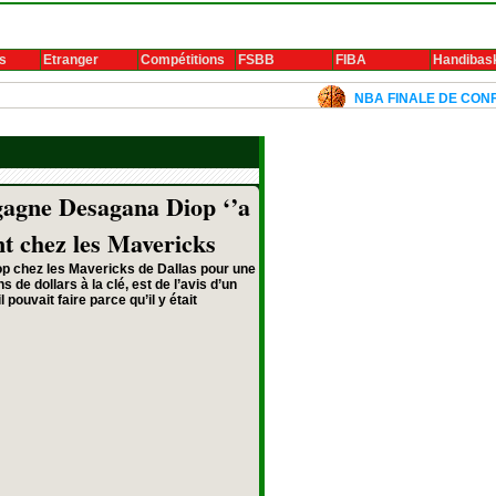
s
Etranger
Compétitions
FSBB
FIBA
Handibas
NBA FINALE DE CONFERENCE 202
gne Desagana Diop ‘’a
ant chez les Mavericks
op chez les Mavericks de Dallas pour une
 de dollars à la clé, est de l’avis d’un
 pouvait faire parce qu’il y était