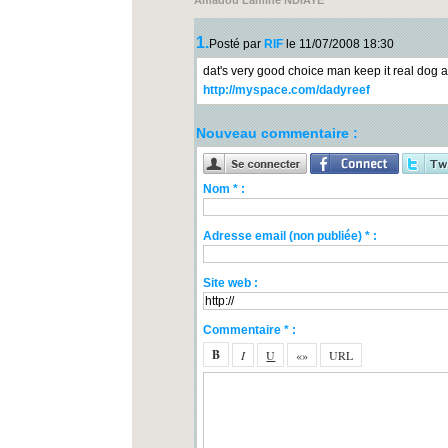
Amadou Lamine NDIAYE
1.
Posté par
RIF
le 11/07/2008 18:30
dat's very good choice man keep it real dog 
http://myspace.com/dadyreef
Nouveau commentaire :
Nom * :
Adresse email (non publiée) * :
Site web :
Commentaire * :