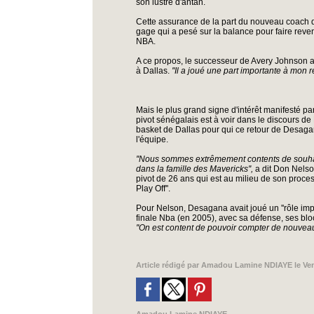
son lustre d'antan.
Cette assurance de la part du nouveau coach qui
gage qui a pesé sur la balance pour faire reven
NBA.
A ce propos, le successeur de Avery Johnson a
à Dallas.
''Il a joué une part importante à mon re
Mais le plus grand signe d'intérêt manifesté pa
pivot sénégalais est à voir dans le discours d
basket de Dallas pour qui ce retour de Desag
l'équipe.
''Nous sommes extrêmement contents de souha
dans la famille des Mavericks'',
a dit Don Nelson
pivot de 26 ans qui est au milieu de son proce
Play Off''.
Pour Nelson, Desagana avait joué un ''rôle imp
finale Nba (en 2005), avec sa défense, ses blo
''On est content de pouvoir compter de nouveau 
Article rédigé par
Amadou Lamine NDIAYE
le Ven