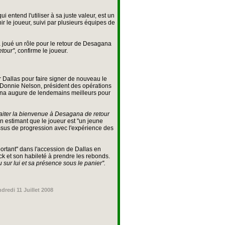
 entend l'utiliser à sa juste valeur, est un
ir le joueur, suivi par plusieurs équipes de
 joué un rôle pour le retour de Desagana
tour''
, confirme le joueur.
r Dallas pour faire signer de nouveau le
e Donnie Nelson, président des opérations
ana augure de lendemains meilleurs pour
iter la bienvenue à Desagana de retour
 estimant que le joueur est ''un jeune
ssus de progression avec l'expérience des
ortant'' dans l'accession de Dallas en
ck et son habileté à prendre les rebonds.
sur lui et sa présence sous le panier''.
dredi 11 Juillet 2008