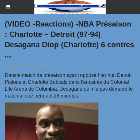
(VIDEO -Reactions) -NBA Présaison
: Charlotte – Detroit (97-94)
Desagana Diop (Charlotte) 6 contres
...
Amadou Lamine NDIAYE
Dansle match de présaison ayant opposé hier nuit Detroit
Pistons et Charlotte Bobcats dans l'enceinte du Colonial
Life Arena de Columbia, Desagana qui n'a pas démarré le
match a joué pendant 28 minutes.