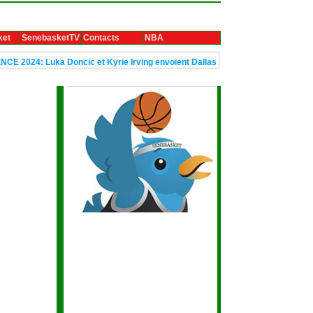
ket
SenebasketTV
Contacts
NBA
Doncic et Kyrie Irving envoient Dallas en finale
Le trophée Ubuntu d