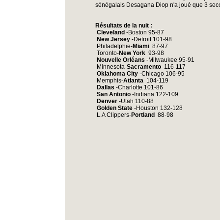
sénégalais Desagana Diop n'a joué que 3 sec
Résultats de la nuit :
Cleveland
-Boston 95-87
New Jersey
-Detroit 101-98
Philadelphie-
Miami
87-97
Toronto-
New York
93-98
Nouvelle Orléans
-Milwaukee 95-91
Minnesota-
Sacramento
116-117
Oklahoma City
-Chicago 106-95
Memphis-
Atlanta
104-119
Dallas
-Charlotte 101-86
San Antonio
-Indiana 122-109
Denver
-Utah 110-88
Golden State
-Houston 132-128
L.A Clippers-
Portland
88-98