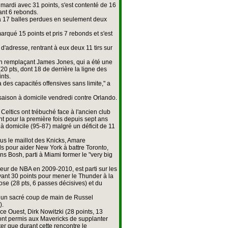
 mardi avec 31 points, s'est contenté de 16
ant 6 rebonds.
al à 17 balles perdues en seulement deux
rqué 15 points et pris 7 rebonds et s'est
'adresse, rentrant à eux deux 11 tirs sur
son remplaçant James Jones, qui a été une
0 pts, dont 18 de derrière la ligne des
ints.
 des capacités offensives sans limite," a
saison à domicile vendredi contre Orlando.
 Celtics ont trébuché face à l'ancien club
 pour la première fois depuis sept ans
s à domicile (95-87) malgré un déficit de 11
us le maillot des Knicks, Amare
ds pour aider New York à battre Toronto,
ns Bosh, parti à Miami former le "very big
eur de NBA en 2009-2010, est parti sur les
ant 30 points pour mener le Thunder à la
ose (28 pts, 6 passes décisives) et du
nt un sacré coup de main de Russel
).
nce Ouest, Dirk Nowitzki (28 points, 13
ont permis aux Mavericks de supplanter
er que durant cette rencontre le