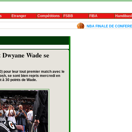
s
Etranger
Compétitions
FSBB
FIBA
Handibas
NBA FINALE DE CONFERENCE 2024: Luka 
t Dwyane Wade se
) pour leur tout premier match avec le
sh, se sont bien repris mercredi en
t à 30 points de Wade.