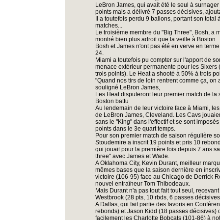
LeBron James, qui avait été le seul à surnager
points mais a délivré 7 passes décisives, ajout
Il a toutefois perdu 9 ballons, portant son tot
matches...
Le troisième membre du "Big Three", Bosh, a ma
montré bien plus adroit que la veille à Boston.
Bosh et James n'ont pas été en verve en terme d
24.
Miami a toutefois pu compter sur l'apport de 
menace extérieur permanente pour les Sixers (2
trois points). Le Heat a shooté à 50% à trois po
"Quand nos tirs de loin rentrent comme ça, on a
souligné LeBron James,
Les Heat disputeront leur premier match de la 
Boston battu
Au lendemain de leur victoire face à Miami, les
de LeBron James, Cleveland. Les Cavs jouaient
sans le "King" dans l'effectif et se sont imposé
points dans le 3e quart temps.
Pour son premier match de saison régulière so
Stoudemire a inscrit 19 points et pris 10 rebon
qui jouait pour la première fois depuis 7 ans sa
three" avec James et Wade.
A Oklahoma City, Kevin Durant, meilleur marqu
mêmes bases que la saison dernière en inscriv
victoire (106-95) face au Chicago de Derrick R
nouvel entraîneur Tom Thibodeaux.
Mais Durant n'a pas tout fait tout seul, receva
Westbrook (28 pts, 10 rbds, 6 passes décisives
A Dallas, qui fait partie des favoris en Confére
rebonds) et Jason Kidd (18 passes décisives) 
facilement les Charlotte Bobcats (101-86) à not