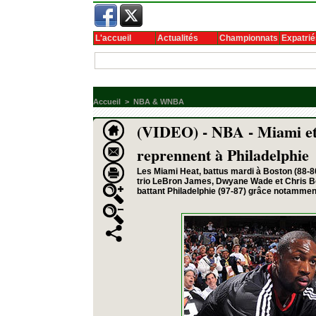
L'accueil
Actualités
Championnats
Expatrié
Accueil
>
NBA & WNBA
(VIDEO) - NBA - Miami e
reprennent à Philadelphie
Les Miami Heat, battus mardi à Boston (88-80
trio LeBron James, Dwyane Wade et Chris Bo
battant Philadelphie (97-87) grâce notammen