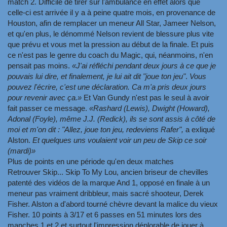
match 2. Difficile de tirer sur l'ambulance en effet alors que
celle-ci est arrivée il y a à peine quatre mois, en provenance de
Houston, afin de remplacer un meneur All Star, Jameer Nelson,
et qu'en plus, le dénommé Nelson revient de blessure plus vite
que prévu et vous met la pression au début de la finale. Et puis
ce n'est pas le genre du coach du Magic, qui, néanmoins, n'en
pensait pas moins.
«J'ai réfléchi pendant deux jours à ce que je
pouvais lui dire, et finalement, je lui ait dit "joue ton jeu"
.
Vous
pouvez l'écrire, c'est une déclaration. Ca m'a pris deux jours
pour revenir avec ça.»
Et Van Gundy n'est pas le seul à avoir
fait passer ce message.
«Rashard (Lewis), Dwight (Howard),
Adonal (Foyle), même J.J. (Redick), ils se sont assis à côté de
moi et m'on dit : "Allez, joue ton jeu, redeviens Rafer",
a exliqué
Alston.
Et quelques uns voulaient voir un peu de Skip ce soir
(mardi)»
Plus de points en une période qu'en deux matches
Retrouver Skip... Skip To My Lou, ancien briseur de chevilles
patenté des vidéos de la marque And 1, opposé en finale à un
meneur pas vraiment dribbleur, mais sacré shooteur, Derek
Fisher. Alston a d'abord tourné chèvre devant la malice du vieux
Fisher. 10 points à 3/17 et 6 passes en 51 minutes lors des
manches 1 et 2 et surtout l'impression déplorable de jouer à