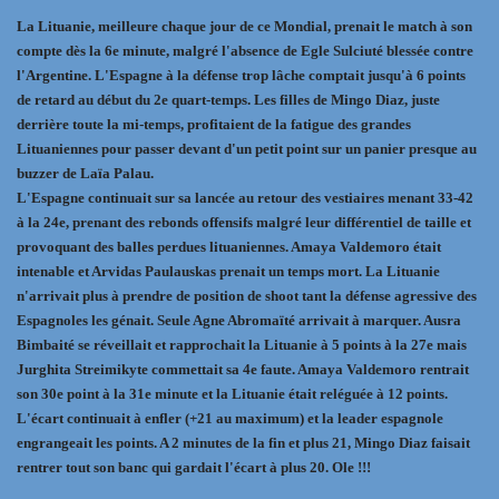
La Lituanie, meilleure chaque jour de ce Mondial, prenait le match à son
compte dès la 6e minute, malgré l'absence de Egle Sulciuté blessée contre
l'Argentine. L'Espagne à la défense trop lâche comptait jusqu'à 6 points
de retard au début du 2e quart-temps. Les filles de Mingo Diaz, juste
derrière toute la mi-temps, profitaient de la fatigue des grandes
Lituaniennes pour passer devant d'un petit point sur un panier presque au
buzzer de Laïa Palau.
L'Espagne continuait sur sa lancée au retour des vestiaires menant 33-42
à la 24e, prenant des rebonds offensifs malgré leur différentiel de taille et
provoquant des balles perdues lituaniennes. Amaya Valdemoro était
intenable et Arvidas Paulauskas prenait un temps mort. La Lituanie
n'arrivait plus à prendre de position de shoot tant la défense agressive des
Espagnoles les génait. Seule Agne Abromaïté arrivait à marquer. Ausra
Bimbaité se réveillait et rapprochait la Lituanie à 5 points à la 27e mais
Jurghita Streimikyte commettait sa 4e faute. Amaya Valdemoro rentrait
son 30e point à la 31e minute et la Lituanie était reléguée à 12 points.
L'écart continuait à enfler (+21 au maximum) et la leader espagnole
engrangeait les points. A 2 minutes de la fin et plus 21, Mingo Diaz faisait
rentrer tout son banc qui gardait l'écart à plus 20. Ole !!!