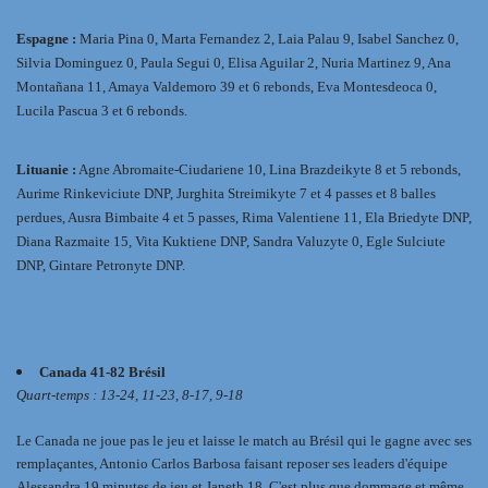
Espagne :
Maria Pina 0, Marta Fernandez 2, Laia Palau 9, Isabel Sanchez 0,
Silvia Dominguez 0, Paula Segui 0, Elisa Aguilar 2, Nuria Martinez 9, Ana
Montañana 11, Amaya Valdemoro 39 et 6 rebonds, Eva Montesdeoca 0,
Lucila Pascua 3 et 6 rebonds.
Lituanie :
Agne Abromaite-Ciudariene 10, Lina Brazdeikyte 8 et 5 rebonds,
Aurime Rinkeviciute DNP, Jurghita Streimikyte 7 et 4 passes et 8 balles
perdues, Ausra Bimbaite 4 et 5 passes, Rima Valentiene 11, Ela Briedyte DNP,
Diana Razmaite 15, Vita Kuktiene DNP, Sandra Valuzyte 0, Egle Sulciute
DNP, Gintare Petronyte DNP.
Canada 41-82 Brésil
Quart-temps : 13-24, 11-23, 8-17, 9-18
Le Canada ne joue pas le jeu et laisse le match au Brésil qui le gagne avec ses
remplaçantes, Antonio Carlos Barbosa faisant reposer ses leaders d'équipe
Alessandra 19 minutes de jeu et Janeth 18. C'est plus que dommage et même