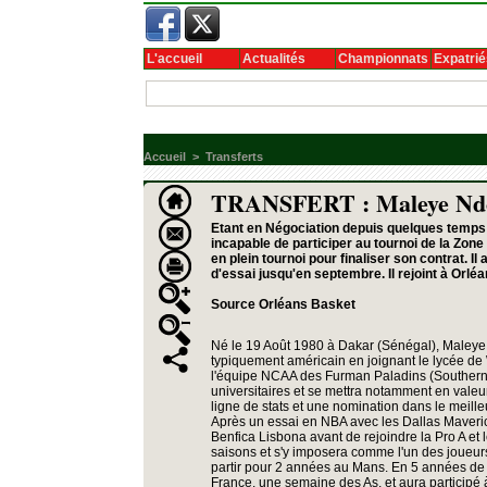
L'accueil
Actualités
Championnats
Expatrié
Accueil
>
Transferts
TRANSFERT : Maleye Ndoy
Etant en Négociation depuis quelques temps
incapable de participer au tournoi de la Zone
en plein tournoi pour finaliser son contrat. I
d'essai jusqu'en septembre. Il rejoint à Orlé
Source Orléans Basket
Né le 19 Août 1980 à Dakar (Sénégal), Maleye 
typiquement américain en joignant le lycée d
l'équipe NCAA des Furman Paladins (Southern 
universitaires et se mettra notamment en valeu
ligne de stats et une nomination dans le meill
Après un essai en NBA avec les Dallas Maveric
Benfica Lisbona avant de rejoindre la Pro A et l
saisons et s'y imposera comme l'un des joueurs
partir pour 2 années au Mans. En 5 années de
France, une semaine des As, et aura participé 