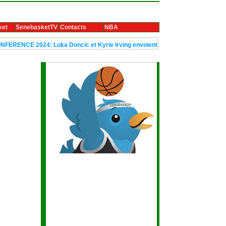
ket
SenebasketTV
Contacts
NBA
E 2024: Luka Doncic et Kyrie Irving envoient Dallas en finale
Le tro