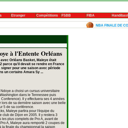
s
Etranger
Compétitions
FSBB
FIBA
Handibas
NBA FINALE DE CONFERENC
e à l'Entente Orléans
 avec Orléans Basket, Maleye était
 2 parce qu'il devait se rendre en France
l a signer pour une saison avec période
ans un certains Amara Sy ...
Ndoye a choisi un cursus universitaire
e Washington dans le Tennessee puis
Conference). Il y effectuera ses 4 années
r lors de sa dernière saison avec une belle
eur 5 de sa conférence.
ks, Maleye partira pour l'équipe du
e club de Dijon en 2005. Il y restera 3
 les plus complets de Pro A, avant de
 Pro A, Maleye aura remporté 2 coupes de
à la finale du championnat la saison