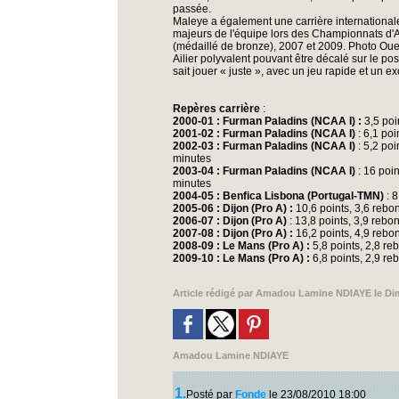
passée.
Maleye a également une carrière internationale
majeurs de l'équipe lors des Championnats d'A
(médaillé de bronze), 2007 et 2009. Photo Ou
Ailier polyvalent pouvant être décalé sur le po
sait jouer « juste », avec un jeu rapide et un ex
Repères carrière
:
2000-01 : Furman Paladins (NCAA I) :
3,5 poi
2001-02 : Furman Paladins (NCAA I)
: 6,1 po
2002-03 : Furman Paladins (NCAA I)
: 5,2 poi
minutes
2003-04 : Furman Paladins (NCAA I)
: 16 poin
minutes
2004-05 : Benfica Lisbona (Portugal-TMN)
: 8
2005-06 : Dijon (Pro A) :
10,6 points, 3,6 rebo
2006-07 : Dijon (Pro A)
: 13,8 points, 3,9 rebo
2007-08 : Dijon (Pro A) :
16,2 points, 4,9 rebo
2008-09 : Le Mans (Pro A) :
5,8 points, 2,8 re
2009-10 : Le Mans (Pro A) :
6,8 points, 2,9 re
Article rédigé par
Amadou Lamine NDIAYE
le Di
Amadou Lamine NDIAYE
1.
Posté par
Fonde
le 23/08/2010 18:00