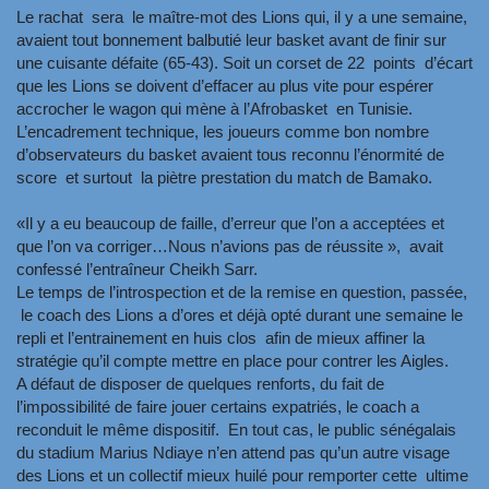
Le rachat sera le maître-mot des Lions qui, il y a une semaine,
avaient tout bonnement balbutié leur basket avant de finir sur
une cuisante défaite (65-43). Soit un corset de 22 points d’écart
que les Lions se doivent d’effacer au plus vite pour espérer
accrocher le wagon qui mène à l’Afrobasket en Tunisie.
L’encadrement technique, les joueurs comme bon nombre
d’observateurs du basket avaient tous reconnu l’énormité de
score et surtout la piètre prestation du match de Bamako.
«Il y a eu beaucoup de faille, d’erreur que l’on a acceptées et
que l’on va corriger…Nous n’avions pas de réussite », avait
confessé l’entraîneur Cheikh Sarr.
Le temps de l’introspection et de la remise en question, passée,
le coach des Lions a d’ores et déjà opté durant une semaine le
repli et l’entrainement en huis clos afin de mieux affiner la
stratégie qu’il compte mettre en place pour contrer les Aigles.
A défaut de disposer de quelques renforts, du fait de
l’impossibilité de faire jouer certains expatriés, le coach a
reconduit le même dispositif. En tout cas, le public sénégalais
du stadium Marius Ndiaye n’en attend pas qu’un autre visage
des Lions et un collectif mieux huilé pour remporter cette ultime