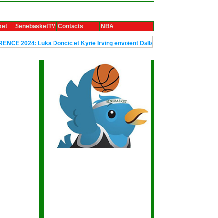
ket
SenebasketTV
Contacts
NBA
 Luka Doncic et Kyrie Irving envoient Dallas en finale
Le trophée Ub