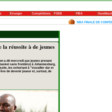
s
Etranger
Compétitions
FSBB
FIBA
Handibas
NBA FINALE DE CONFERENCE 2024:
 la réussite à de jeunes
on a dit mercredi aux jeunes prenant
basket sans frontière) à Johannesburg,
ssite, les exhortant à "travailler dur et
rêve de devenir joueur et, surtout, de