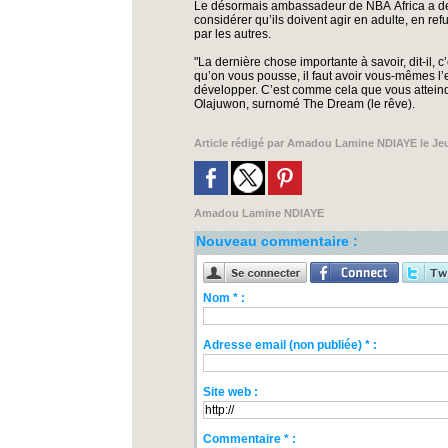
Le désormais ambassadeur de NBA Africa a d
considérer qu’ils doivent agir en adulte, en ref
par les autres.
"La dernière chose importante à savoir, dit-il, c
qu’on vous pousse, il faut avoir vous-mêmes l
développer. C’est comme cela que vous atteindr
Olajuwon, surnomé The Dream (le rêve).
Article rédigé par
Amadou Lamine NDIAYE
le Jeu
Amadou Lamine NDIAYE
Nouveau commentaire :
Nom * :
Adresse email (non publiée) * :
Site web :
Commentaire * :