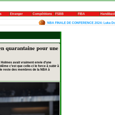
s
Etranger
Compétitions
FSBB
FIBA
Handibas
NBA FINALE DE CONFERENCE 2024: Luka Doncic et Kyr
en quarantaine pour une
 Holmes avait vraiment envie d’une
ème c’est que celle-ci le force à subir à
 le reste des membres de la NBA à