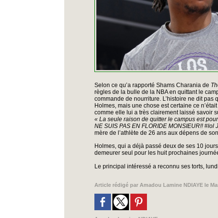
Selon ce qu’a rapporté Shams Charania de
The
règles de la bulle de la NBA en quittant le ca
commande de nourriture. L’histoire ne dit pas qu
Holmes, mais une chose est certaine ce n’étai
comme elle lui a très clairement laissé savoir su
« La seule raison de quitter le campus est
NE SUIS PAS EN FLORIDE MONSIEUR!! #lol Je
mère de l’athlète de 26 ans aux dépens de son 
Holmes, qui a déjà passé deux de ses 10 jours 
demeurer seul pour les huit prochaines journé
Le principal intéressé a reconnu ses torts, lund
Article rédigé par
Amadou Lamine NDIAYE
le Mar