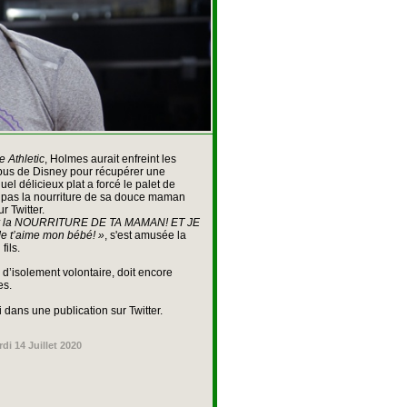
 Athletic
, Holmes aurait enfreint les
mpus de Disney pour récupérer une
el délicieux plat a forcé le palet de
t pas la nourriture de sa douce maman
r Twitter.
 pour la NOURRITURE DE TA MAMAN! ET JE
 t’aime mon bébé! »
, s'est amusée la
fils.
d’isolement volontaire, doit encore
es.
i dans une publication sur Twitter.
di 14 Juillet 2020