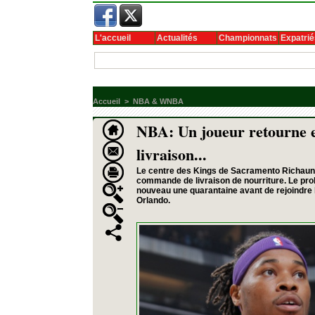
L'accueil
Actualités
Championnats
Expatrié
Accueil
>
NBA & WNBA
NBA: Un joueur retourne 
livraison...
Le centre des Kings de Sacramento Richaun
commande de livraison de nourriture. Le probl
nouveau une quarantaine avant de rejoindre
Orlando.