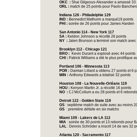
OKC :
Shai Gilgeous-Alexander a amassé 33 
ORL :
match de 25 points pour Paolo Bancher
Indiana 126 - Philadelphie 129
IND :
Bennedict Mathurin a marqué19 points
PHI :
soirée de 26 points pour James Harden
San Antonio 114 - New York 117
SA :
Keldon Johnson a récolté 26 points
NY :
Jalen Brunson a terminé son match avec 
Brooklyn 112 - Chicago 121
BRO :
Kevin Durant a explosé avec 44 points
CHI :
Patrick Williams a été le plus prolifique 
Portland 106 - Minnesota 113
POR :
Damian Lillard a obtenu 27 points
et 6 
MIN :
Anthony Edwards a totalisé 32 points
Houston 108 - La Nouvelle-Orléans 119
HOU :
Kenyon Martin Jr
.
a récolté 16 points
NO :
CJ McCollum a eu 28 points et 6 rebond
Detroit 122 - Golden State 119
GS
: septième match de suite avec au moins 2
GS
: première défaite en six matchs
Miami 109 - Lakers de LA 112
MIA
: soirée de 30 points et 13 rebonds pour
LAL
: Dennis Schröder a inscrit 14 de ses 32 p
Atlanta 120 - Sacramento 117