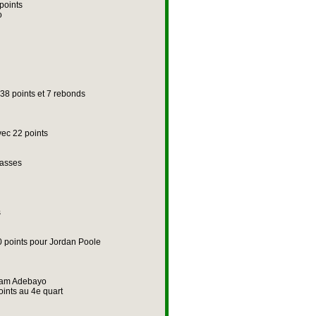
points
o
38 points et 7 rebonds
avec 22 points
passes
s
0 points pour Jordan Poole
 Bam Adebayo
oints au 4e quart