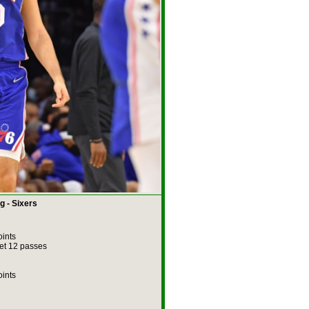
g - Sixers
oints
 et 12 passes
oints