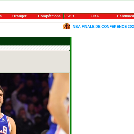
s
Etranger
Compétitions
FSBB
FIBA
Handibas
NBA FINALE DE CONFERENCE 2024: Luka Doncic 