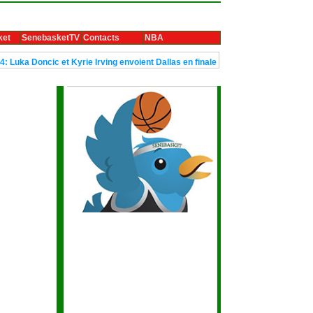
ket
SenebasketTV
Contacts
NBA
et Kyrie Irving envoient Dallas en finale
Le trophée Ubuntu de la B