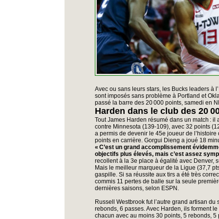
Avec ou sans leurs stars, les Bucks leaders à l
sont imposés sans problème à Portland et Okl
passé la barre des 20 000 points, samedi en 
Harden dans le club des 20 0
Tout James Harden résumé dans un match : il 
contre Minnesota (139-109), avec 32 points (12
a permis de devenir le 45e joueur de l’histoire
points en carrière. Gorgui Dieng a joué 18 minu
« C’est un grand accomplissement évidemment.
objectifs plus élevés, mais c’est assez symp
recollent à la 3e place à égalité avec Denver, 
Mais le meilleur marqueur de la Ligue (37,7 pt
gaspille. Si sa réussite aux tirs a été très correc
commis 11 pertes de balle sur la seule première
dernières saisons, selon ESPN.
Russell Westbrook fut l’autre grand artisan du
rebonds, 6 passes. Avec Harden, ils forment le
chacun avec au moins 30 points, 5 rebonds, 5 