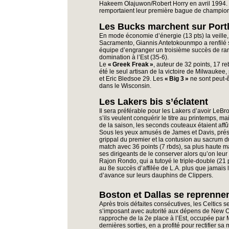
Hakeem Olajuwon/Robert Horry en avril 1994. 
remportaient leur première bague de champio
Les Bucks marchent sur Port
En mode économie d’énergie (13 pts) la veille, 
Sacramento, Giannis Antetokounmpo a renfilé
équipe d’engranger un troisième succès de ran
domination à l’Est (35-6).
Le
« Greek Freak »
, auteur de 32 points, 17 r
été le seul artisan de la victoire de Milwaukee,
et Eric Bledsoe 29. Les
« Big 3 »
ne sont peut-ê
dans le Wisconsin.
Les Lakers bis s’éclatent
Il sera préférable pour les Lakers d’avoir LeB
s’ils veulent conquérir le titre au printemps, 
de la saison, les seconds couteaux étaient aff
Sous les yeux amusés de James et Davis, prés
grippal du premier et la contusion au sacrum 
match avec 36 points (7 rbds), sa plus haute m
ses dirigeants de le conserver alors qu’on leur p
Rajon Rondo, qui a tutoyé le triple-double (21 
au 8e succès d’affilée de L.A. plus que jamais l
d’avance sur leurs dauphins de Clippers.
Boston et Dallas se reprenne
Après trois défaites consécutives, les Celtics 
s’imposant avec autorité aux dépens de New Or
rapproche de la 2e place à l’Est, occupée par 
dernières sorties, en a profité pour rectifier s