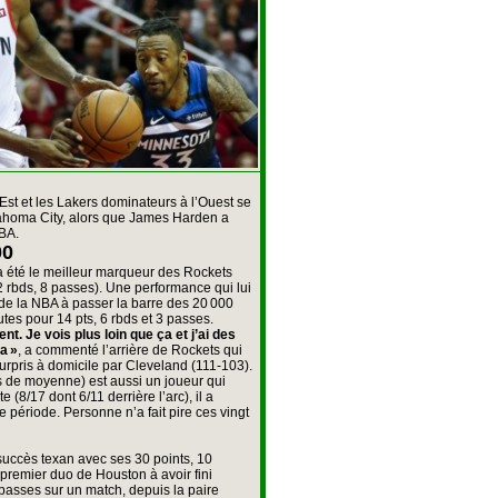
’Est et les Lakers dominateurs à l’Ouest se
ahoma City, alors que James Harden a
NBA.
00
a été le meilleur marqueur des Rockets
 rbds, 8 passes). Une performance qui lui
 de la NBA à passer la barre des 20 000
tes pour 14 pts, 6 rbds et 3 passes.
 Je vois plus loin que ça et j’ai des
a »
, a commenté l’arrière de Rockets qui
surpris à domicile par Cleveland (111-103).
s de moyenne) est aussi un joueur qui
te (8/17 dont 6/11 derrière l’arc), il a
 période. Personne n’a fait pire ces vingt
 succès texan avec ses 30 points, 10
 premier duo de Houston à avoir fini
passes sur un match, depuis la paire