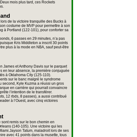
Deux mois plus tard, ces Rockets
ns.
land
lors de la victoire tranquille des Bucks à
 son costume de MVP pour permettre à son
g à Portland (122-101), pour conforter sa
ebonds, 6 passes en 29 minutes, n’a pas
 puisque Kris Middleton a inscrit 30 points
tre plus à la mode en NBA, sauf peut-être
ron James et Anthony Davis sur le parquet
mais en leur absence, la première conjuguée
ûtés à Oklahoma City (125-110).
ents sur le banc malgré le syndrome
du second, Kyle Kuzma a réussi un gros
arque en carrière qui pourrait convaincre
rête l’intention de le transférer.
pts, 12 rbds, 8 passes), a aussi contribué
eader à l’Ouest, avec cinq victoires
nt
se sont remis sur le bon chemin en
leans (140-105). Une victoire qui les
Miami.Jayson Tatum, maladroit lors de ses
a mire avec 41 points dans la musette, tous