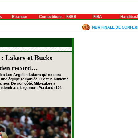
s
Etranger
Compétitions
FSBB
FIBA
Handibas
NBA FINALE DE CONFERENCE 2024: Lu
 : Lakers et Bucks
arden record…
les Los Angeles Lakers qui se sont
une équipe remaniée. C’est la huitième
James. De son côté, Milwaukee a
en dominant largement Portland (101-