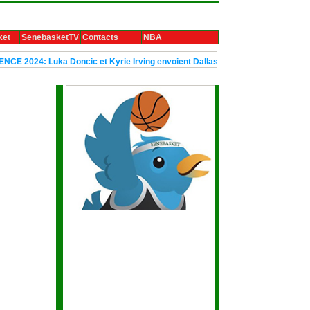
ket
SenebasketTV
Contacts
NBA
ka Doncic et Kyrie Irving envoient Dallas en finale
Le trophée Ubun