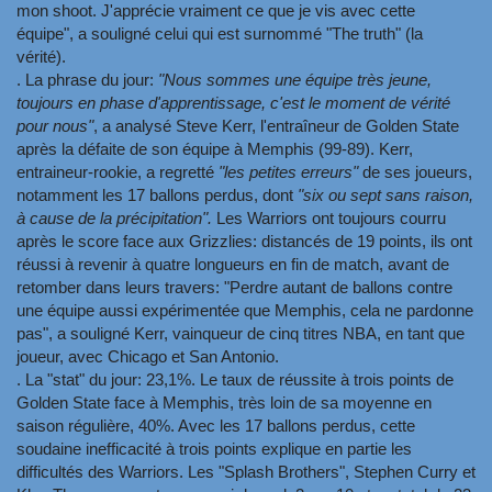
mon shoot. J'apprécie vraiment ce que je vis avec cette
équipe", a souligné celui qui est surnommé "The truth" (la
vérité).
. La phrase du jour:
"Nous sommes une équipe très jeune,
toujours en phase d'apprentissage, c'est le moment de vérité
pour nous"
, a analysé Steve Kerr, l'entraîneur de Golden State
après la défaite de son équipe à Memphis (99-89). Kerr,
entraineur-rookie, a regretté
"les petites erreurs"
de ses joueurs,
notamment les 17 ballons perdus, dont
"six ou sept sans raison,
à cause de la précipitation".
Les Warriors ont toujours courru
après le score face aux Grizzlies: distancés de 19 points, ils ont
réussi à revenir à quatre longueurs en fin de match, avant de
retomber dans leurs travers: "Perdre autant de ballons contre
une équipe aussi expérimentée que Memphis, cela ne pardonne
pas", a souligné Kerr, vainqueur de cinq titres NBA, en tant que
joueur, avec Chicago et San Antonio.
. La "stat" du jour: 23,1%. Le taux de réussite à trois points de
Golden State face à Memphis, très loin de sa moyenne en
saison régulière, 40%. Avec les 17 ballons perdus, cette
soudaine inefficacité à trois points explique en partie les
difficultés des Warriors. Les "Splash Brothers", Stephen Curry et