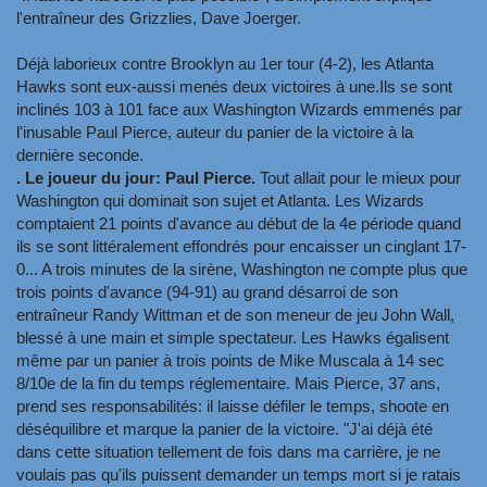
l'entraîneur des Grizzlies, Dave Joerger.
Déjà laborieux contre Brooklyn au 1er tour (4-2), les Atlanta
Hawks sont eux-aussi menés deux victoires à une.Ils se sont
inclinés 103 à 101 face aux Washington Wizards emmenés par
l'inusable Paul Pierce, auteur du panier de la victoire à la
dernière seconde.
. Le joueur du jour: Paul Pierce.
Tout allait pour le mieux pour
Washington qui dominait son sujet et Atlanta. Les Wizards
comptaient 21 points d'avance au début de la 4e période quand
ils se sont littéralement effondrés pour encaisser un cinglant 17-
0... A trois minutes de la sirène, Washington ne compte plus que
trois points d'avance (94-91) au grand désarroi de son
entraîneur Randy Wittman et de son meneur de jeu John Wall,
blessé à une main et simple spectateur. Les Hawks égalisent
même par un panier à trois points de Mike Muscala à 14 sec
8/10e de la fin du temps réglementaire. Mais Pierce, 37 ans,
prend ses responsabilités: il laisse défiler le temps, shoote en
déséquilibre et marque la panier de la victoire. "J'ai déjà été
dans cette situation tellement de fois dans ma carrière, je ne
voulais pas qu'ils puissent demander un temps mort si je ratais