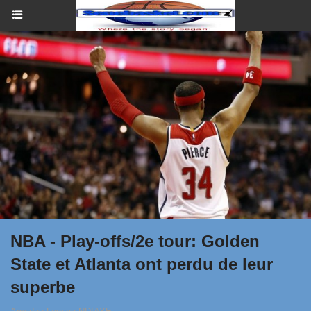
NBA - Play-offs/2e tour: Golden
State et Atlanta ont perdu de leur
superbe