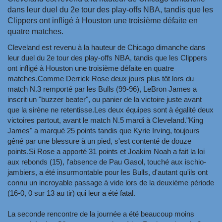
dans leur duel du 2e tour des play-offs NBA, tandis que les
Clippers ont infligé à Houston une troisième défaite en
quatre matches.
Cleveland est revenu à la hauteur de Chicago dimanche dans
leur duel du 2e tour des play-offs NBA, tandis que les Clippers
ont infligé à Houston une troisième défaite en quatre
matches.Comme Derrick Rose deux jours plus tôt lors du
match N.3 remporté par les Bulls (99-96), LeBron James a
inscrit un "buzzer beater", ou panier de la victoire juste avant
que la sirène ne retentisse.Les deux équipes sont à égalité deux
victoires partout, avant le match N.5 mardi à Cleveland."King
James" a marqué 25 points tandis que Kyrie Irving, toujours
gêné par une blessure à un pied, s'est contenté de douze
points.Si Rose a apporté 31 points et Joakim Noah a fait la loi
aux rebonds (15), l'absence de Pau Gasol, touché aux ischio-
jambiers, a été insurmontable pour les Bulls, d'autant qu'ils ont
connu un incroyable passage à vide lors de la deuxième période
(16-0, 0 sur 13 au tir) qui leur a été fatal.
La seconde rencontre de la journée a été beaucoup moins