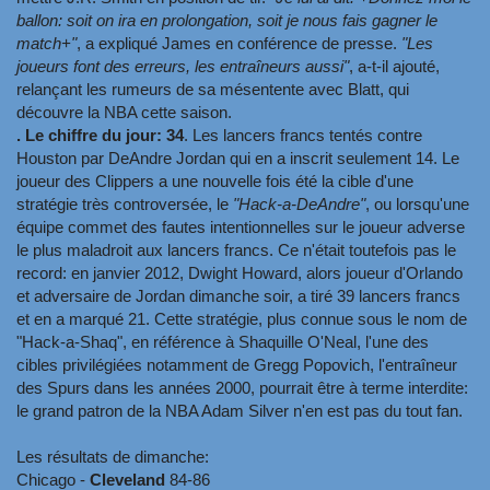
ballon: soit on ira en prolongation, soit je nous fais gagner le
match+"
, a expliqué James en conférence de presse.
"Les
joueurs font des erreurs, les entraîneurs aussi"
, a-t-il ajouté,
relançant les rumeurs de sa mésentente avec Blatt, qui
découvre la NBA cette saison.
. Le chiffre du jour: 34
. Les lancers francs tentés contre
Houston par DeAndre Jordan qui en a inscrit seulement 14. Le
joueur des Clippers a une nouvelle fois été la cible d'une
stratégie très controversée, le
"Hack-a-DeAndre"
, ou lorsqu'une
équipe commet des fautes intentionnelles sur le joueur adverse
le plus maladroit aux lancers francs. Ce n'était toutefois pas le
record: en janvier 2012, Dwight Howard, alors joueur d'Orlando
et adversaire de Jordan dimanche soir, a tiré 39 lancers francs
et en a marqué 21. Cette stratégie, plus connue sous le nom de
"Hack-a-Shaq", en référence à Shaquille O'Neal, l'une des
cibles privilégiées notamment de Gregg Popovich, l'entraîneur
des Spurs dans les années 2000, pourrait être à terme interdite:
le grand patron de la NBA Adam Silver n'en est pas du tout fan.
Les résultats de dimanche:
Chicago -
Cleveland
84-86