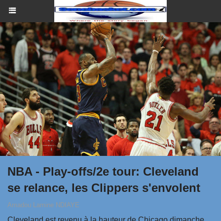
NBA - Play-offs/2e tour: Cleveland
se relance, les Clippers s'envolent
Amadou Lamine NDIAYE
Cleveland est revenu à la hauteur de Chicago dimanche