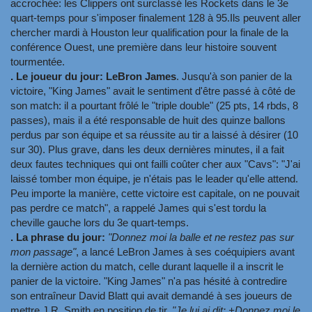
accrochée: les Clippers ont surclassé les Rockets dans le 3e
quart-temps pour s'imposer finalement 128 à 95.Ils peuvent aller
chercher mardi à Houston leur qualification pour la finale de la
conférence Ouest, une première dans leur histoire souvent
tourmentée.
. Le joueur du jour: LeBron James
. Jusqu'à son panier de la
victoire, "King James" avait le sentiment d'être passé à côté de
son match: il a pourtant frôlé le "triple double" (25 pts, 14 rbds, 8
passes), mais il a été responsable de huit des quinze ballons
perdus par son équipe et sa réussite au tir a laissé à désirer (10
sur 30). Plus grave, dans les deux dernières minutes, il a fait
deux fautes techniques qui ont failli coûter cher aux "Cavs": "J'ai
laissé tomber mon équipe, je n'étais pas le leader qu'elle attend.
Peu importe la manière, cette victoire est capitale, on ne pouvait
pas perdre ce match", a rappelé James qui s'est tordu la
cheville gauche lors du 3e quart-temps.
. La phrase du jour:
"Donnez moi la balle et ne restez pas sur
mon passage"
, a lancé LeBron James à ses coéquipiers avant
la dernière action du match, celle durant laquelle il a inscrit le
panier de la victoire. "King James" n'a pas hésité à contredire
son entraîneur David Blatt qui avait demandé à ses joueurs de
mettre J.R. Smith en position de tir.
"Je lui ai dit: +Donnez moi le