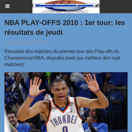
NBA PLAY-OFFS 2010 : 1er tour: les
résultats de jeudi
Amadou Lamine NDIAYE
Résultats des matches du premier tour des Play-offs du
Championnat NBA, disputés jeudi (au meilleur des sept
matches):