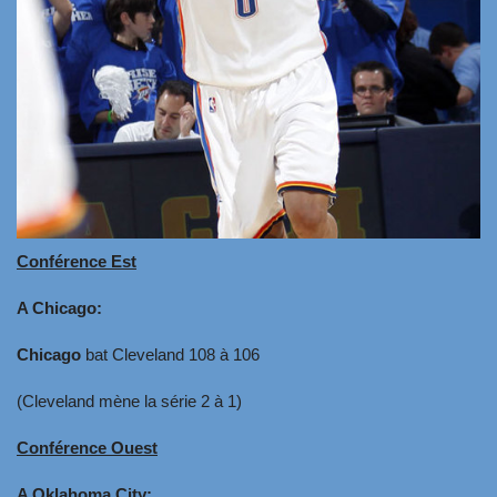
Conférence Est
A Chicago:
Chicago
bat Cleveland 108 à 106
(Cleveland mène la série 2 à 1)
Conférence Ouest
A Oklahoma City: