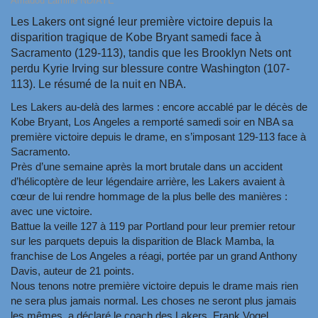
Amadou Lamine NDIAYE
Les Lakers ont signé leur première victoire depuis la
disparition tragique de Kobe Bryant samedi face à
Sacramento (129-113), tandis que les Brooklyn Nets ont
perdu Kyrie Irving sur blessure contre Washington (107-
113). Le résumé de la nuit en NBA.
Les Lakers au-delà des larmes : encore accablé par le décès de
Kobe Bryant, Los Angeles a remporté samedi soir en NBA sa
première victoire depuis le drame, en s’imposant 129-113 face à
Sacramento.
Près d’une semaine après la mort brutale dans un accident
d’hélicoptère de leur légendaire arrière, les Lakers avaient à
cœur de lui rendre hommage de la plus belle des manières :
avec une victoire.
Battue la veille 127 à 119 par Portland pour leur premier retour
sur les parquets depuis la disparition de
Black Mamba
, la
franchise de Los Angeles a réagi, portée par un grand Anthony
Davis, auteur de 21 points.
Nous tenons notre première victoire
depuis le drame mais
rien
ne sera plus jamais normal. Les choses ne seront plus jamais
les mêmes
, a déclaré le coach des Lakers, Frank Vogel.