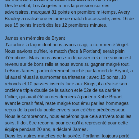
Dès le début, Los Angeles a mis la pression sur ses
adversaires, marquant 81 points en première mi-temps. Avery
Bradley a réalisé une entame de match fracassante, avec 16 de
ses 19 points inscrit dès les 12 premières minutes.
James en mémoire de Bryant
J’ai adoré la façon dont nous avons réagi
, a commenté Vogel.
Nous savions qu’hier, le match (face à Portland) serait plein
d’émotions. Mais nous avons su dépasser cela : ce soir on est
revenu sur de bons rails et nous avons su gagner malgré tout
.
LeBron James, particulièrement touché par la mort de Bryant, a
lui aussi réussi à surmonter sa tristesse : avec 15 points, 10
rebonds et 10 passes inscrits face aux Kings, il a réalisé son
onzième triple double de la saison et le 92e de sa carrière.
L’ailier, qui avait été un des derniers à parler à Kobe Bryant
avant le crash fatal, reste malgré tout ému par les hommages
reçus de la part du public envers son célèbre prédécesseur.
Nous le comprenons, nous espérons que cela arrivera tous les
soirs. Il doit être reconnu pour ce qu’il a représenté pour cette
équipe pendant 20 ans
, a déclaré James.
Dans les autres matches de la soirée, Portland, toujours porté