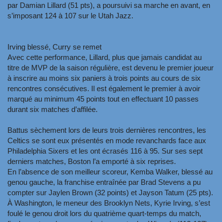
par Damian Lillard (51 pts), a poursuivi sa marche en avant, en
s’imposant 124 à 107 sur le Utah Jazz.
Irving blessé, Curry se remet
Avec cette performance, Lillard, plus que jamais candidat au
titre de MVP de la saison régulière, est devenu le premier joueur
à inscrire au moins six paniers à trois points au cours de six
rencontres consécutives. Il est également le premier à avoir
marqué au minimum 45 points tout en effectuant 10 passes
durant six matches d’affilée.
Battus sèchement lors de leurs trois dernières rencontres, les
Celtics se sont eux présentés en mode revanchards face aux
Philadelphia Sixers et les ont écrasés 116 à 95. Sur ses sept
derniers matches, Boston l’a emporté à six reprises.
En l’absence de son meilleur scoreur, Kemba Walker, blessé au
genou gauche, la franchise entraînée par Brad Stevens a pu
compter sur Jaylen Brown (32 points) et Jayson Tatum (25 pts).
À Washington, le meneur des Brooklyn Nets, Kyrie Irving, s’est
foulé le genou droit lors du quatrième quart-temps du match,