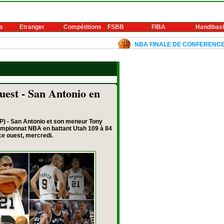
s
Etranger
Compétitions
FSBB
FIBA
Handibas
NBA FINALE DE CONFERENCE 2024: Lu
uest - San Antonio en
) - San Antonio et son meneur Tony
hampionnat NBA en battant Utah 109 à 84
ce ouest, mercredi.