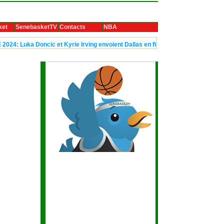
ket
SenebasketTV
Contacts
NBA
ka Doncic et Kyrie Irving envoient Dallas en finale
Le trophée Ubun