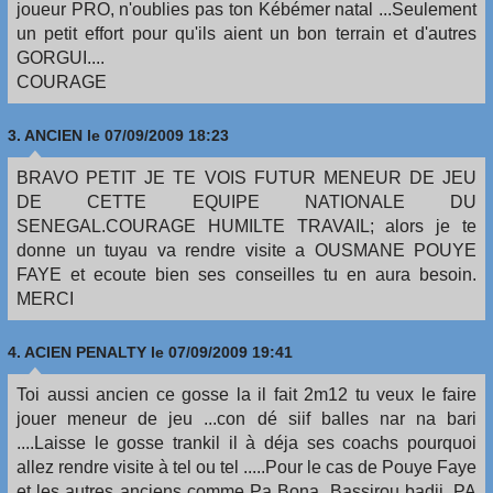
joueur PRO, n'oublies pas ton Kébémer natal ...Seulement
un petit effort pour qu'ils aient un bon terrain et d'autres
GORGUI....
COURAGE
3.
ANCIEN
le 07/09/2009 18:23
BRAVO PETIT JE TE VOIS FUTUR MENEUR DE JEU
DE CETTE EQUIPE NATIONALE DU
SENEGAL.COURAGE HUMILTE TRAVAIL; alors je te
donne un tuyau va rendre visite a OUSMANE POUYE
FAYE et ecoute bien ses conseilles tu en aura besoin.
MERCI
4.
ACIEN PENALTY
le 07/09/2009 19:41
Toi aussi ancien ce gosse la il fait 2m12 tu veux le faire
jouer meneur de jeu ...con dé siif balles nar na bari
....Laisse le gosse trankil il à déja ses coachs pourquoi
allez rendre visite à tel ou tel .....Pour le cas de Pouye Faye
et les autres anciens comme Pa Bona, Bassirou badji, PA