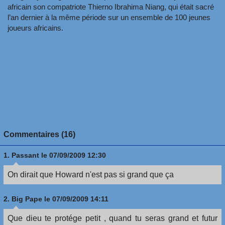
africain son compatriote Thierno Ibrahima Niang, qui était sacré
l’an dernier à la même période sur un ensemble de 100 jeunes
joueurs africains.
Commentaires (16)
1.
Passant
le 07/09/2009 12:30
On dirait que Howard n'est pas si grand que ça
2.
Big Pape
le 07/09/2009 14:11
Que dieu te protége petit , quand tu seras grand et futur