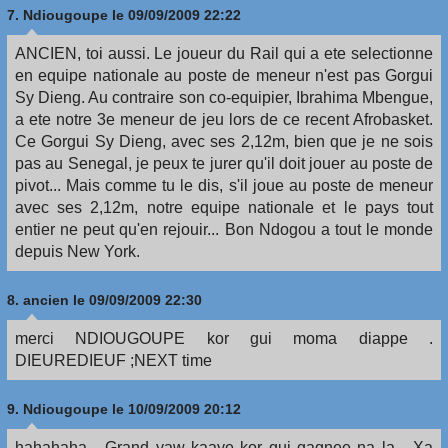
7.
Ndiougoupe
le 09/09/2009 22:22
ANCIEN, toi aussi. Le joueur du Rail qui a ete selectionne
en equipe nationale au poste de meneur n'est pas Gorgui
Sy Dieng. Au contraire son co-equipier, Ibrahima Mbengue,
a ete notre 3e meneur de jeu lors de ce recent Afrobasket.
Ce Gorgui Sy Dieng, avec ses 2,12m, bien que je ne sois
pas au Senegal, je peux te jurer qu'il doit jouer au poste de
pivot... Mais comme tu le dis, s'il joue au poste de meneur
avec ses 2,12m, notre equipe nationale et le pays tout
entier ne peut qu'en rejouir... Bon Ndogou a tout le monde
depuis New York.
8.
ancien
le 09/09/2009 22:30
merci NDIOUGOUPE kor gui moma diappe .
DIEUREDIEUF ;NEXT time
9.
Ndiougoupe
le 10/09/2009 20:12
hahahaha... Grand yaw kaaye kor gui gagnee na la... Xa