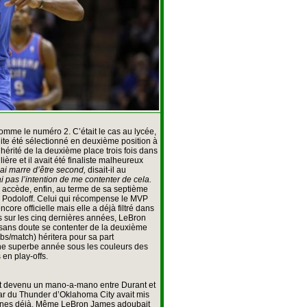
omme le numéro 2. C’était le cas au lycée,
suite été sélectionné en deuxième position à
hérité de la deuxième place trois fois dans
ière et il avait été finaliste malheureux
 ai marre d’être second,
disait-il au
ai pas l’intention de me contenter de cela.
il accède, enfin, au terme de sa septième
 Podoloff. Celui qui récompense le MVP
core officielle mais elle a déjà filtré dans
s sur les cinq dernières années, LeBron
 sans doute se contenter de la deuxième
rbs/match) héritera pour sa part
une superbe année sous les couleurs des
 en play-offs.
ent devenu un mano-a-mano entre Durant et
star du Thunder d’Oklahoma City avait mis
aines déjà. Même LeBron James adoubait