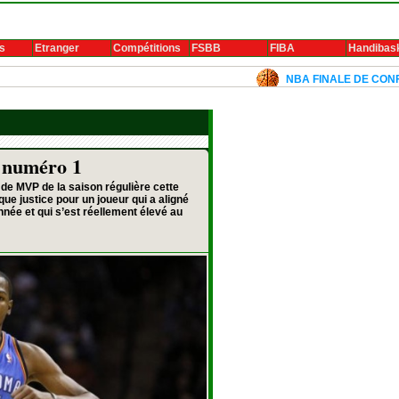
s
Etranger
Compétitions
FSBB
FIBA
Handibas
NBA FINALE DE CONFERENCE 2024:
 numéro 1
 de MVP de la saison régulière cette
que justice pour un joueur qui a aligné
nnée et qui s’est réellement élevé au