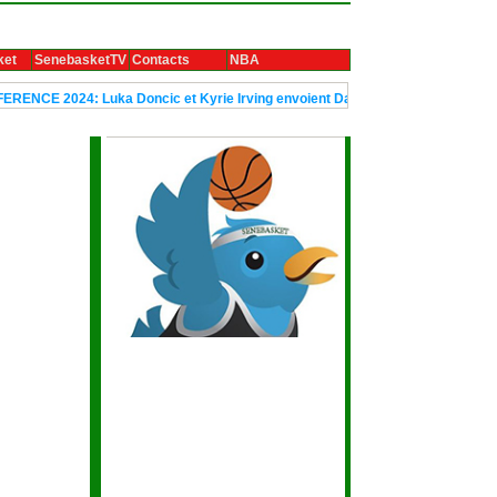
ket
SenebasketTV
Contacts
NBA
 Luka Doncic et Kyrie Irving envoient Dallas en finale
Le trophée U