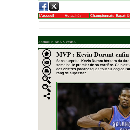
L'accueil
Actualités
Championnats
Expatrié
Accueil
>
NBA & WNBA
MVP : Kevin Durant enfin
Sans surprise, Kevin Durant héritera du titre
semaine, le premier de sa carrière. Ce n’est 
des chiffres jordanesques tout au long de l’a
rang de superstar.