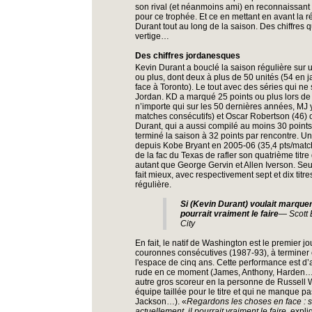
son rival (et néanmoins ami) en reconnaissant d
pour ce trophée. Et ce en mettant en avant la 
Durant tout au long de la saison. Des chiffres 
vertige…
Des chiffres jordanesques
Kevin Durant a bouclé la saison régulière sur 
ou plus, dont deux à plus de 50 unités (54 en 
face à Toronto). Le tout avec des séries qui ne
Jordan. KD a marqué 25 points ou plus lors de 
n’importe qui sur les 50 dernières années, MJ 
matches consécutifs) et Oscar Robertson (46) o
Durant, qui a aussi compilé au moins 30 points
terminé la saison à 32 points par rencontre. 
depuis Kobe Bryant en 2005-06 (35,4 pts/match
de la fac du Texas de rafler son quatrième titre
autant que George Gervin et Allen Iverson. Se
fait mieux, avec respectivement sept et dix titr
régulière.
Si (Kevin Durant) voulait marquer p
pourrait vraiment le faire
— Scott 
City
En fait, le natif de Washington est le premier 
couronnes consécutives (1987-93), à terminer e
l'espace de cinq ans. Cette performance est d’
rude en ce moment (James, Anthony, Harden…)
autre gros scoreur en la personne de Russell 
équipe taillée pour le titre et qui ne manque p
Jackson…). «
Regardons les choses en face : s’i
actuellement, il pourrait vraiment le faire
, expl