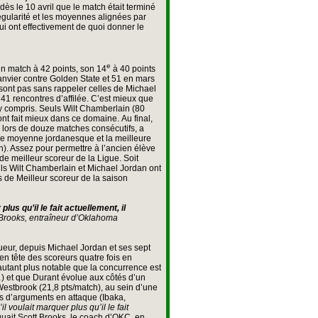
ès le 10 avril que le match était terminé
régularité et les moyennes alignées par
qui ont effectivement de quoi donner le
e
un match à 42 points, son 14
à 40 points
janvier contre Golden State et 51 en mars
 sont pas sans rappeler celles de Michael
41 rencontres d’affilée. C’est mieux que
y compris. Seuls Wilt Chamberlain (80
nt fait mieux dans ce domaine. Au final,
 lors de douze matches consécutifs, a
Une moyenne jordanesque et la meilleure
). Assez pour permettre à l’ancien élève
 de meilleur scoreur de la Ligue. Soit
uls Wilt Chamberlain et Michael Jordan ont
es de Meilleur scoreur de la saison
lus qu’il le fait actuellement, il
Brooks, entraîneur d’Oklahoma
joueur, depuis Michael Jordan et ses sept
n tête des scoreurs quatre fois en
autant plus notable que la concurrence est
 et que Durant évolue aux côtés d’un
Westbrook (21,8 pts/match), au sein d’une
as d’arguments en attaque (Ibaka,
l voulait marquer plus qu’il le fait
iquait Scott Brooks, le coach d’OKC, en