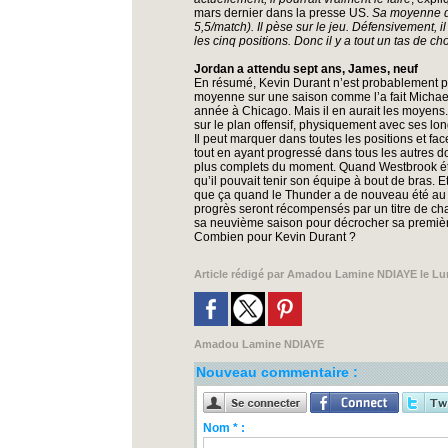
mars dernier dans la presse US.
Sa moyenne de
5,5/match). Il pèse sur le jeu. Défensivement, 
les cinq positions. Donc il y a tout un tas de cho
Jordan a attendu sept ans, James, neuf
En résumé, Kevin Durant n’est probablement p
moyenne sur une saison comme l’a fait Michael
année à Chicago. Mais il en aurait les moyens
sur le plan offensif, physiquement avec ses lo
Il peut marquer dans toutes les positions et fa
tout en ayant progressé dans tous les autres d
plus complets du moment. Quand Westbrook était
qu’il pouvait tenir son équipe à bout de bras. E
que ça quand le Thunder a de nouveau été au 
progrès seront récompensés par un titre de c
sa neuvième saison pour décrocher sa premièr
Combien pour Kevin Durant ?
Article rédigé par
Amadou Lamine NDIAYE
le Lu
Amadou Lamine NDIAYE
Nouveau commentaire :
Nom * :