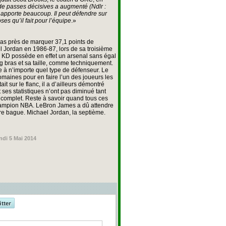
 passes décisives a augmenté (Ndlr :
il apporte beaucoup. Il peut défendre sur
ses qu’il fait pour l’équipe
.»
as près de marquer 37,1 points de
 Jordan en 1986-87, lors de sa troisième
. KD possède en effet un arsenal sans égal
ng bras et sa taille, comme techniquement.
ce à n’importe quel type de défenseur. Le
omaines pour en faire l’un des joueurs les
 sur le flanc, il a d’ailleurs démontré
t ses statistiques n’ont pas diminué tant
complet. Reste à savoir quand tous ces
hampion NBA. LeBron James a dû attendre
e bague. Michael Jordan, la septième.
ndi 5 Mai 2014