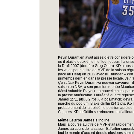
Kevin Durant en avait assez d’être considéré c
où il était le deuxième meilleur joueur. Il a en
la Draft 2007 (derrière Greg Oden). KD a aussi 
les votes pour le titre de MVP de la saison régul
(face au Heat) en 2012 avec le Thunder. «
J’en
printemps dernier, dans la presse locale
. Je n’
Ça suffit
.» Kevin Durant va pouvoir savourer : 
saison en NBA, à son premier trophée Maurice
(Most Valuable Player). La nouvelle n’est pas en
la presse américaine. Lauréat à quatre reprise
James (27,1 pts, 6,9 rbs, 6,4 pds/match) devra
marche du podium. Blake Griffin (24,1 pts, 9,5 
probablement de la troisième position après 
Clippers. KD et Griffin se retrouveront d’ailleurs
Même LeBron James s’incline
Mais la course au titre de MVP était rapidem
James au cours de la saison. Et l’ailier super
tout le monde d’accord depuis plusieurs sem