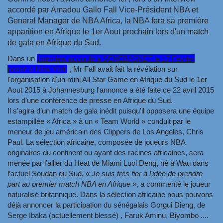
accordé par Amadou Gallo Fall Vice-Président NBA et
General Manager de NBA Africa, la NBA fera sa première
apparition en Afrique le 1er Aout prochain lors d'un match
de gala en Afrique du Sud.
Dans un
Interview accordé à SENEBASKET le 17 Février
passé à New York
, Mr Fall avait fait la révélation sur
l'organisation d'un mini All Star Game en Afrique du Sud le 1er
Aout 2015 à Johannesburg l'annonce a été faite ce 22 avril 2015
lors d’une conférence de presse en Afrique du Sud.
Il s’agira d’un match de gala inédit puisqu'il opposera une équipe
estampillée « Africa » à un « Team World » conduit par le
meneur de jeu américain des Clippers de Los Angeles, Chris
Paul. La sélection africaine, composée de joueurs NBA
originaires du continent ou ayant des racines africaines, sera
menée par l’ailier du Heat de Miami Luol Deng, né à Wau dans
l’actuel Soudan du Sud. «
Je suis très fier à l'idée de prendre
part au premier match NBA en Afrique
», a commenté le joueur
naturalisé britannique. Dans la sélection africaine nous pouvons
déjà annoncer la participation du sénégalais Gorgui Dieng, de
Serge Ibaka (actuellement blessé) , Faruk Aminu, Biyombo ....