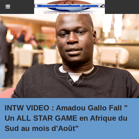
INTW VIDEO : Amadou Gallo Fall "
Un ALL STAR GAME en Afrique du
Sud au mois d'Août"