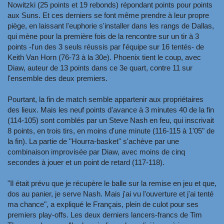
Nowitzki (25 points et 19 rebonds) répondant points pour points
aux Suns. Et ces derniers se font même prendre à leur propre
piège, en laissant l'euphorie s'installer dans les rangs de Dallas,
qui mène pour la première fois de la rencontre sur un tir à 3
points -l'un des 3 seuls réussis par l'équipe sur 16 tentés- de
Keith Van Horn (76-73 à la 30e). Phoenix tient le coup, avec
Diaw, auteur de 13 points dans ce 3e quart, contre 11 sur
l'ensemble des deux premiers.
Pourtant, la fin de match semble appartenir aux propriétaires
des lieux. Mais les neuf points d'avance à 3 minutes 40 de la fin
(114-105) sont comblés par un Steve Nash en feu, qui inscrivait
8 points, en trois tirs, en moins d'une minute (116-115 à 1'05" de
la fin). La partie de "Hourra-basket" s'achève par une
combinaison improvisée par Diaw, avec moins de cinq
secondes à jouer et un point de retard (117-118).
"Il était prévu que je récupère le balle sur la remise en jeu et que,
dos au panier, je serve Nash. Mais j'ai vu l'ouverture et j'ai tenté
ma chance", a expliqué le Français, plein de culot pour ses
premiers play-offs. Les deux derniers lancers-francs de Tim