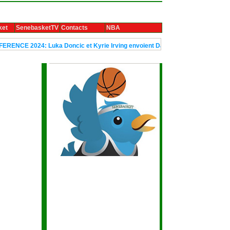
ket
SenebasketTV
Contacts
NBA
 2024: Luka Doncic et Kyrie Irving envoient Dallas en finale
Le trop