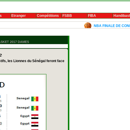
s
Etranger
Compétitions
FSBB
FIBA
Handibas
NBA FINALE DE CONFERENCE
SKET 2017 DAMES
e
tifs, les Lionnes du Sénégal feront face