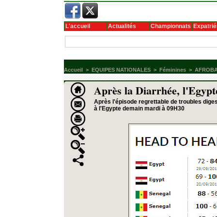
L'accueil
Actualités
Championnats
Expatrié
Accueil
>
EQUIPES NATIONALES
>
Féminines
>
AFROBA
Après la Diarrhée, l'Egypt
Après l'épisode regrettable de troubles diges
à l'Egypte demain mardi à 09H30