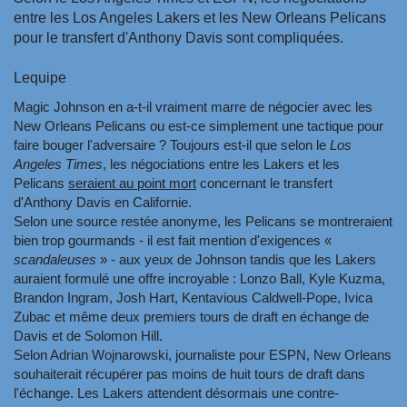
entre les Los Angeles Lakers et les New Orleans Pelicans
pour le transfert d'Anthony Davis sont compliquées.
Lequipe
Magic Johnson en a-t-il vraiment marre de négocier avec les
New Orleans Pelicans ou est-ce simplement une tactique pour
faire bouger l'adversaire ? Toujours est-il que selon le
Los
Angeles Times
, les négociations entre les Lakers et les
Pelicans
seraient au point mort
concernant le transfert
d'Anthony Davis en Californie.
Selon une source restée anonyme, les Pelicans se montreraient
bien trop gourmands - il est fait mention d'exigences «
scandaleuses
» - aux yeux de Johnson tandis que les Lakers
auraient formulé une offre incroyable : Lonzo Ball, Kyle Kuzma,
Brandon Ingram, Josh Hart, Kentavious Caldwell-Pope, Ivica
Zubac et même deux premiers tours de draft en échange de
Davis et de Solomon Hill.
Selon Adrian Wojnarowski, journaliste pour ESPN, New Orleans
souhaiterait récupérer pas moins de huit tours de draft dans
l'échange. Les Lakers attendent désormais une contre-