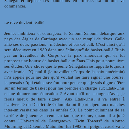
Sénégal et déposer ses baluchons en Tunisie. Là où tout va
commencer.
Le rêve devient réalité
Jeune, ambitieux et courageux, le Saloum-Saloum débarque aux
pays des Aigles de Carthage avec un sac rempli de rêves. Gallo
allie ses deux passions : médecine et basket-ball. C’est ainsi qu’il
sera découvert en 1989 dans une "clinique" de basket-ball à Tunis
par un travailleur du Corps de la paix américain qui va lui
proposer une bourse de basket-ball aux États-Unis pour poursuivre
ses études. Une chose que le jeune Sénégalais se rappelle toujours
avec ironie. ‘’Quand il (le travailleur Corps de la paix américain)
m’a appelé pour me dire qu’il voulait me faire signer une bourse,
je pensais : "qui était assez fou pour penser que je suis digne d’être
sur un terrain de basket pour me prendre en charge aux États-Unis
et me donner une éducation ? Avant qu'il ne change d’avis, je
ferais mieux de faire signer". Aux Etats-Unis, il va entrer à
l'Université du District de Columbia où il participera aux matches
inter-universitaires dans les années 90. Le point culminant de sa
carrière de joueur est venu en tant que recrue, quand il a joué
contre l'Université de Georgetown "Twin Towers" de Alonzo
Mourning et Dikembe Mutombo. En 1992, un poignet cassé va le