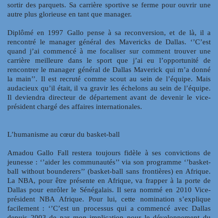
sortir des parquets. Sa carrière sportive se ferme pour ouvrir une
autre plus glorieuse en tant que manager.
Diplômé en 1997 Gallo pense à sa reconversion, et de là, il a
rencontré le manager général des Mavericks de Dallas. ‘’C’est
quand j’ai commencé à me focaliser sur comment trouver une
carrière meilleure dans le sport que j’ai eu l’opportunité de
rencontrer le manager général de Dallas Maverick qui m’a donné
la main’’. Il est recruté comme scout au sein de l’équipe. Mais
audacieux qu’il était, il va gravir les échelons au sein de l’équipe.
Il deviendra directeur de département avant de devenir le vice-
président chargé des affaires internationales.
L’humanisme au cœur du basket-ball
Amadou Gallo Fall restera toujours fidèle à ses convictions de
jeunesse : ‘’aider les communautés’’ via son programme ‘’basket-
ball without bounderers’’ (basket-ball sans frontières) en Afrique.
La NBA, pour être présente en Afrique, va frapper à la porte de
Dallas pour enrôler le Sénégalais. Il sera nommé en 2010 Vice-
président NBA Afrique. Pour lui, cette nomination s’explique
facilement : ‘’C’est un processus qui a commencé avec Dallas
depuis 2003 de par mon implication pour le développement du