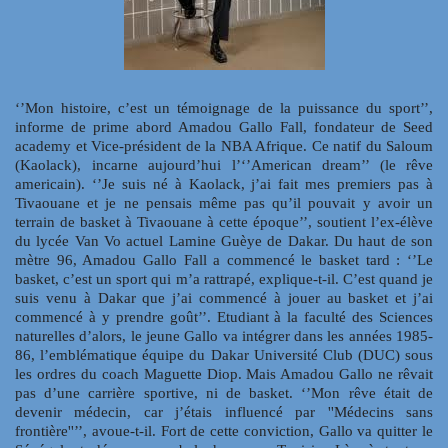
‘’Mon histoire, c’est un témoignage de la puissance du sport’’,
informe de prime abord Amadou Gallo Fall, fondateur de Seed
academy et Vice-président de la NBA Afrique. Ce natif du Saloum
(Kaolack), incarne aujourd’hui l’‘’American dream’’ (le rêve
americain). ‘’Je suis né à Kaolack, j’ai fait mes premiers pas à
Tivaouane et je ne pensais même pas qu’il pouvait y avoir un
terrain de basket à Tivaouane à cette époque’’, soutient l’ex-élève
du lycée Van Vo actuel Lamine Guèye de Dakar. Du haut de son
mètre 96, Amadou Gallo Fall a commencé le basket tard : ‘’Le
basket, c’est un sport qui m’a rattrapé, explique-t-il. C’est quand je
suis venu à Dakar que j’ai commencé à jouer au basket et j’ai
commencé à y prendre goût’’. Etudiant à la faculté des Sciences
naturelles d’alors, le jeune Gallo va intégrer dans les années 1985-
86, l’emblématique équipe du Dakar Université Club (DUC) sous
les ordres du coach Maguette Diop. Mais Amadou Gallo ne rêvait
pas d’une carrière sportive, ni de basket. ‘’Mon rêve était de
devenir médecin, car j’étais influencé par ''Médecins sans
frontière''’’, avoue-t-il. Fort de cette conviction, Gallo va quitter le