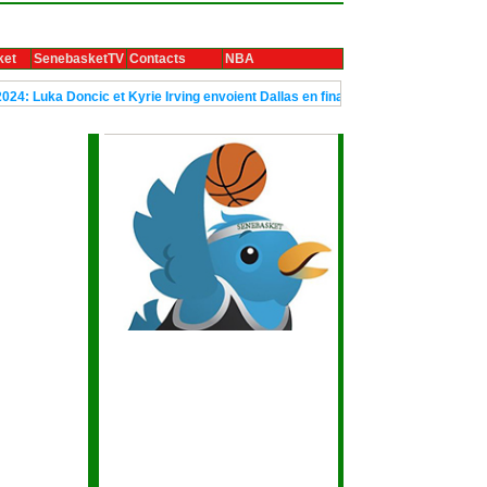
ket
SenebasketTV
Contacts
NBA
ncic et Kyrie Irving envoient Dallas en finale
Le trophée Ubuntu de 