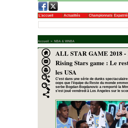
L'accueil
Actualités
Championnats
Expatrié
Accueil
>
NBA & WNBA
ALL STAR GAME 2018 - M
Rising Stars game : Le res
les USA
C'est dans une série de dunks spectaculaires,
oops que l'équipe du Reste du monde emmené
serbe Bogdan Bogdanovic a remporté la Mtn 
s'est joué vendredi à Los Angeles sur le sco