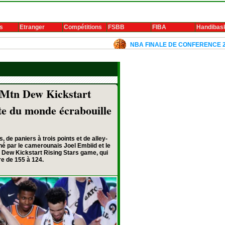
s
Etranger
Compétitions
FSBB
FIBA
Handibas
NBA FINALE DE CONFERENCE 2024: Luka Do
tn Dew Kickstart
te du monde écrabouille
 de paniers à trois points et de alley-
 par le camerounais Joel Embiid et le
Dew Kickstart Rising Stars game, qui
re de 155 à 124.