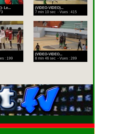
- Le...
(VIDEO-VIDEO)...
73
7 min 10 sec
- Vues : 415
(VIDEO-VIDEO...
es : 199
8 min 46 sec
- Vues : 289