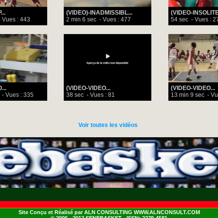
..
(VIDEO)-INADMISSIBL...
(VIDEO-INSOLITE)
 Vues : 443
2 min 6 sec
- Vues : 477
54 sec
- Vues : 2
...
(VIDEO-VIDEO...
(VIDEO-VIDEO...
- Vues : 335
38 sec
- Vues : 81
13 min 9 sec
- Vu
Voir toutes les vidéos
Site Conçu et Réalisé par ALN CONSULTING WWW.ALNCONSULT.COM