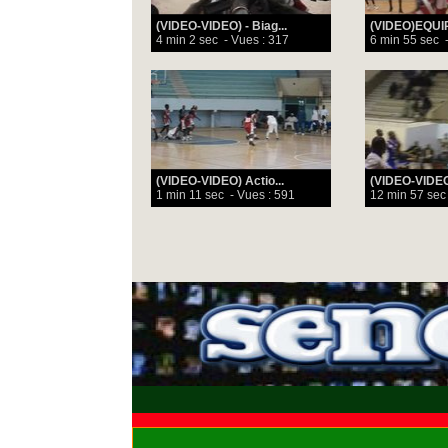
(VIDEO-VIDEO) - Biag...
(VIDEO)EQUIP.
4 min 2 sec
- Vues : 317
6 min 55 sec
-
(VIDEO-VIDEO) Actio...
(VIDEO-VIDEO
1 min 11 sec
- Vues : 591
12 min 57 sec