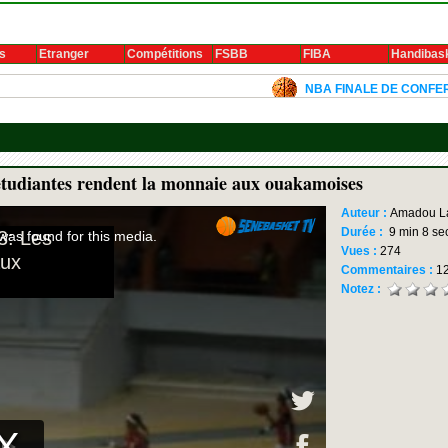
s
Etranger
Compétitions
FSBB
FIBA
Handibas
NBA FINALE DE CONFERENCE 2024: L
diantes rendent la monnaie aux ouakamoises
Auteur :
Amadou L
Durée :
9 min 8 se
Vues :
274
Commentaires :
1
Notez :