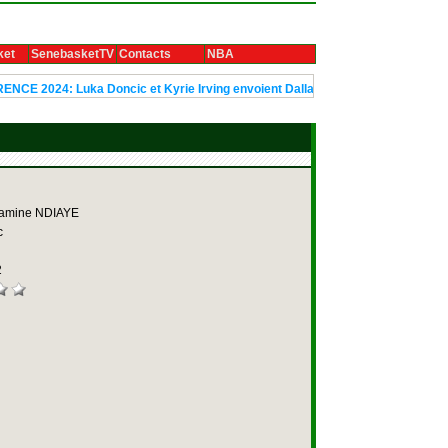
ket
SenebasketTV
Contacts
NBA
uka Doncic et Kyrie Irving envoient Dallas en finale
Le trophée Ubu
amine NDIAYE
c
2